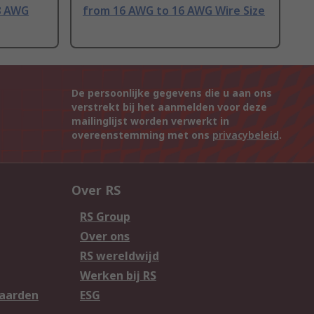
8 AWG
from 16 AWG to 16 AWG Wire Size
De persoonlijke gegevens die u aan ons
verstrekt bij het aanmelden voor deze
mailinglijst worden verwerkt in
overeenstemming met ons
privacybeleid
.
Over RS
RS Group
Over ons
RS wereldwijd
Werken bij RS
aarden
ESG