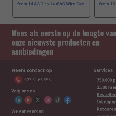
from 14 AWG to 14 AWG Wire Size
from 18
Wees als eerste op de hoogte va
onze nieuwste producten en
aanbiedingen
Neem contact op
Services
023 51 66 555
750.000 
2.500 me
Volg ons op
Bestelle
Inkoopop
Retoure
We aanvaarden