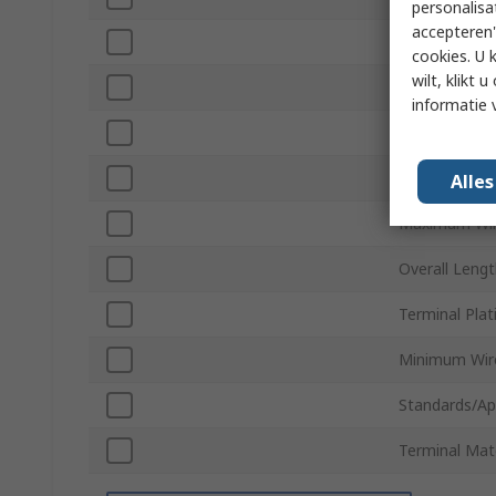
personalisa
accepteren"
Colour
cookies. U 
wilt, klikt
Pin Length
informatie 
Insulation
Maximum Wir
Alle
Maximum Wir
Overall Leng
Terminal Plat
Minimum Wir
Standards/Ap
Terminal Mate