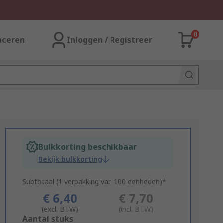
0
aceren
Inloggen / Registreer
Bulkkorting beschikbaar
Bekijk bulkkorting
Subtotaal (1 verpakking van 100 eenheden)*
€ 6,40
€ 7,70
(excl. BTW)
(incl. BTW)
Add
Aantal stuks