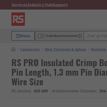
Services
Industry Hub
Support
Menu
Fabrikantnummer
/
Connectors
/
Wire Terminals & Splices
/
Bootlace 
RS PRO Insulated Crimp Bo
Pin Length, 1.3 mm Pin Dia
Wire Size
RS-stocknr.
:
458-689
Artikelnummer Distrelec
:
304