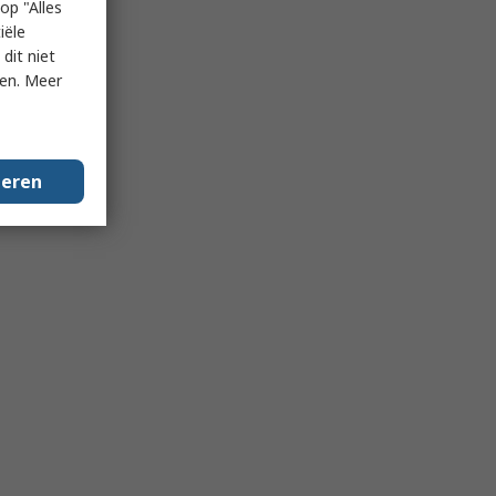
op "Alles
iële
dit niet
ken. Meer
geren