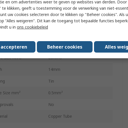
tie en om advertenties weer te geven op websites van derden. Door 
 te klikken, geeft u toestemming voor de verwerking van niet-essent
White
kunt uw cookies selecteren door te klikken op "Beheer cookies". Als u 
 u op "Alles weigeren". Dit kan de toegang tot bepaalde functies beper
8.0mm
vindt u in
ons cookiebeleid
Insulated
e Size mm²
0.5mm²
s accepteren
Beheer cookies
Alles wei
e Size AWG
20AWG
th
14mm
ing
Tin
e Size mm²
0.5mm²
provals
No
rial
Copper Tube