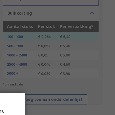
Bulkkorting
Aantal stuks
Per stuk
Per verpakking*
100 - 400
€ 0,064
€ 6,40
500 - 900
€ 0,054
€ 5,40
1000 - 2400
€ 0,05
€ 5,00
2500 - 4900
€ 0,046
€ 4,60
5000 +
€ 0,039
€ 3,90
*prijsindicatie
Voeg toe aan onderdelenlijst
es,