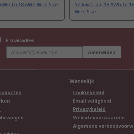
 AWG to 18 AWG Wire Size
Yellow from 18 AWG to 1
Wire Size
n
E-mailadres
Aanmelden
Wettelijk
producten
Cookiebeleid
rken
Email veiligheid
n
Privacybeleid
lossingen
Websitevoorwaarden
n
Algemene verkoopvoorw