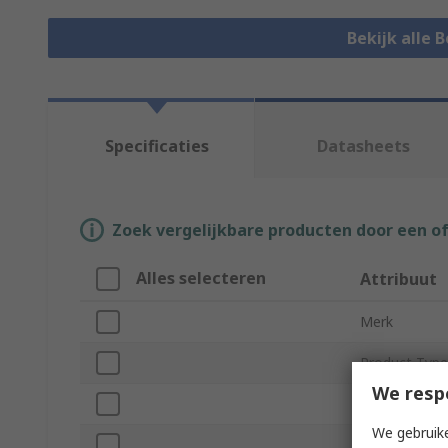
Bekijk alle 
Specificaties
Datasheets
Zoek vergelijkbare producten door een o
Alles selecteren
Attribuut
Merk
Product Type
We resp
Pin Diameter
We gebruike
Insulation Ma