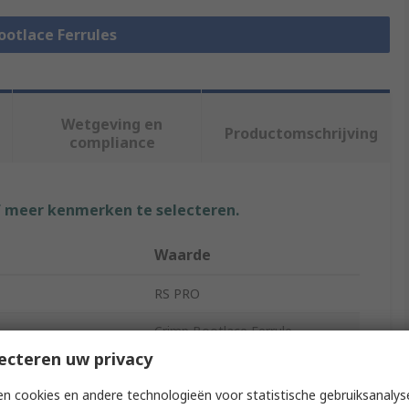
Bootlace Ferrules
Wetgeving en
Productomschrijving
compliance
f meer kenmerken te selecteren.
Waarde
RS PRO
Crimp Bootlace Ferrule
ecteren uw privacy
1.3mm
n cookies en andere technologieën voor statistische gebruiksanalys
terial
Nylon