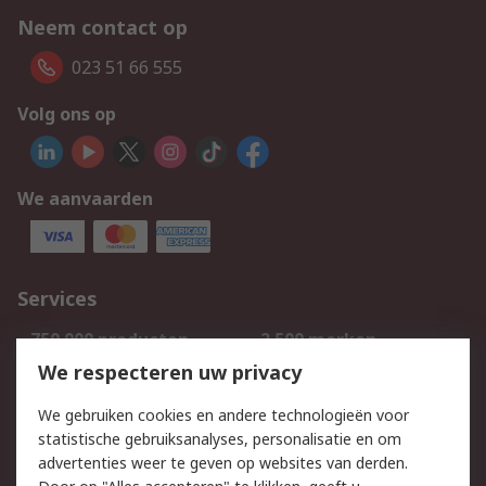
Neem contact op
023 51 66 555
Volg ons op
We aanvaarden
Services
750.000 producten
2.500 merken
Bestellen
Inkoopoplossingen
We respecteren uw privacy
Retouren
Technisch advies
We gebruiken cookies en andere technologieën voor
Track & Trace
statistische gebruiksanalyses, personalisatie en om
advertenties weer te geven op websites van derden.
Wettelijk