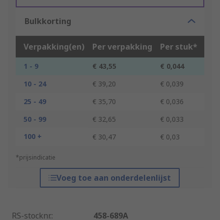
Bulkkorting
Verpakking(en)
Per verpakking
Per stuk*
1 - 9
€ 43,55
€ 0,044
10 - 24
€ 39,20
€ 0,039
25 - 49
€ 35,70
€ 0,036
50 - 99
€ 32,65
€ 0,033
100 +
€ 30,47
€ 0,03
*prijsindicatie
Voeg toe aan onderdelenlijst
RS-stocknr.
:
458-689A