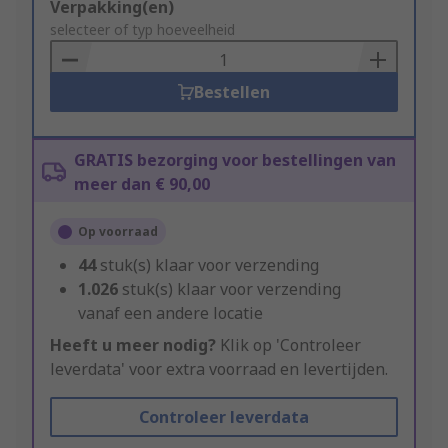
Add
Verpakking(en)
to
selecteer of typ hoeveelheid
Basket
Bestellen
GRATIS bezorging voor bestellingen van
meer dan € 90,00
Op voorraad
44
stuk(s) klaar voor verzending
1.026
stuk(s) klaar voor verzending
vanaf een andere locatie
Heeft u meer nodig?
Klik op 'Controleer
leverdata' voor extra voorraad en levertijden.
Controleer leverdata