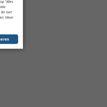
op "Alles
iële
dit niet
ken. Meer
geren