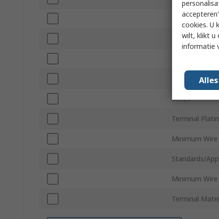
personalisa
accepteren"
Insulation
cookies. U 
wilt, klikt
Maximum Wire
informatie 
Maximum Wire
Overall Length
Alle
Series
Terminal Plati
Minimum Wire
Standards/App
Minimum Wire
Terminal Mater