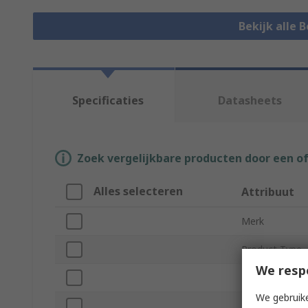
Bekijk alle 
Specificaties
Datasheets
Zoek vergelijkbare producten door een o
Alles selecteren
Attribuut
Merk
Product Type
We resp
Pin Diameter
We gebruike
Pin Length