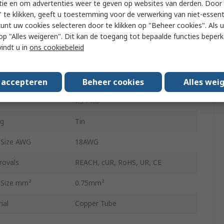
tie en om advertenties weer te geven op websites van derden. Door 
 te klikken, geeft u toestemming voor de verwerking van niet-essent
Uninsulated
kunt uw cookies selecteren door te klikken op "Beheer cookies". Als u 
 u op "Alles weigeren". Dit kan de toegang tot bepaalde functies beper
 Size AWG
18AWG
vindt u in
ons cookiebeleid
 Size mm²
0.75mm²
6mm
s accepteren
Beheer cookies
Alles wei
RS PRO
ng
Tin
 Size AWG
18AWG
rovals
REACH, cUR, RoHS, UR, CE
 Size mm²
0.75mm²
ial
Copper Tube