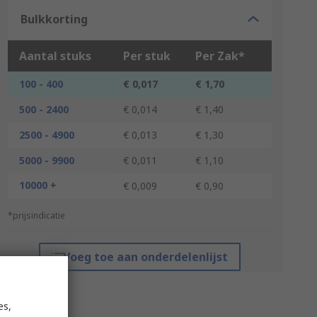
Bulkkorting
Aantal stuks
Per stuk
Per Zak*
100 - 400
€ 0,017
€ 1,70
500 - 2400
€ 0,014
€ 1,40
2500 - 4900
€ 0,013
€ 1,30
5000 - 9900
€ 0,011
€ 1,10
10000 +
€ 0,009
€ 0,90
*prijsindicatie
Voeg toe aan onderdelenlijst
es,