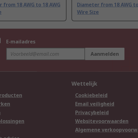
r from 18 AWG to 18 AWG
Diameter from 18 AWG t
e
Wire Size
n
E-mailadres
Aanmelden
Wettelijk
producten
Cookiebeleid
rken
Email veiligheid
n
Privacybeleid
lossingen
Websitevoorwaarden
n
Algemene verkoopvoorw