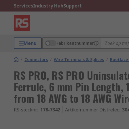
Services
Industry Hub
Support
Menu
Fabrikantnummer
/
Connectors
/
Wire Terminals & Splices
/
Bootlace 
RS PRO, RS PRO Uninsulat
Ferrule, 6 mm Pin Length,
from 18 AWG to 18 AWG Wir
RS-stocknr.
:
178-7342
Artikelnummer Distrelec
:
30