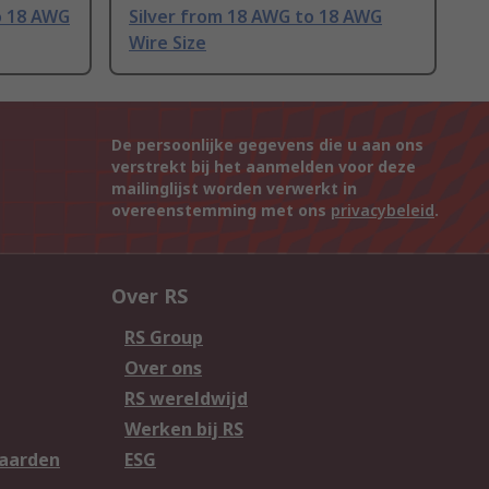
o 18 AWG
Silver from 18 AWG to 18 AWG
Wire Size
De persoonlijke gegevens die u aan ons
verstrekt bij het aanmelden voor deze
mailinglijst worden verwerkt in
overeenstemming met ons
privacybeleid
.
Over RS
RS Group
Over ons
RS wereldwijd
Werken bij RS
aarden
ESG