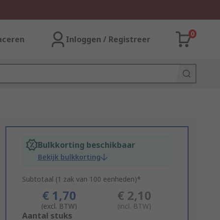
0
aceren
Inloggen / Registreer
Bulkkorting beschikbaar
Bekijk bulkkorting
Subtotaal (1 zak van 100 eenheden)*
€ 1,70
€ 2,10
(excl. BTW)
(incl. BTW)
Add
Aantal stuks