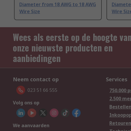
Diameter from 18 AWG to 18 AWG
Diamete
Wire Size
Wire Siz
Wees als eerste op de hoogte va
onze nieuwste producten en
aanbiedingen
Neem contact op
Services
023 51 66 555
750.000 
2.500 me
Volg ons op
Bestelle
Inkoopop
Retoure
We aanvaarden