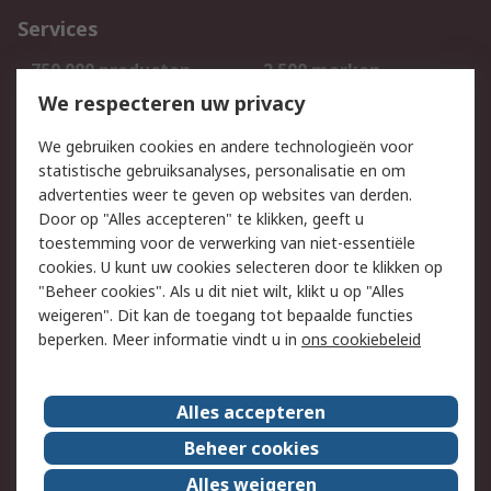
Services
750.000 producten
2.500 merken
Bestellen
Inkoopoplossingen
We respecteren uw privacy
Retouren
Technisch advies
We gebruiken cookies en andere technologieën voor
Track & Trace
statistische gebruiksanalyses, personalisatie en om
advertenties weer te geven op websites van derden.
Wettelijk
Door op "Alles accepteren" te klikken, geeft u
toestemming voor de verwerking van niet-essentiële
Cookiebeleid
Email veiligheid
cookies. U kunt uw cookies selecteren door te klikken op
Privacybeleid
Websitevoorwaarden
"Beheer cookies". Als u dit niet wilt, klikt u op "Alles
weigeren". Dit kan de toegang tot bepaalde functies
Algemene
beperken. Meer informatie vindt u in
ons cookiebeleid
verkoopvoorwaarden
Over RS
Alles accepteren
RS Group
Over ons
Beheer cookies
RS wereldwijd
Werken bij RS
Alles weigeren