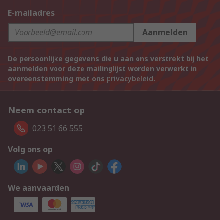
E-mailadres
Aanmelden
De persoonlijke gegevens die u aan ons verstrekt bij het
aanmelden voor deze mailinglijst worden verwerkt in
overeenstemming met ons
privacybeleid
.
Neem contact op
023 51 66 555
Volg ons op
We aanvaarden