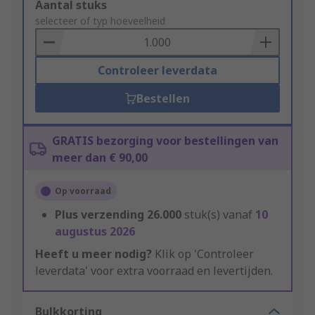
Add
Aantal stuks
to
selecteer of typ hoeveelheid
Basket
Controleer leverdata
Bestellen
GRATIS bezorging voor bestellingen van
meer dan € 90,00
Op voorraad
Plus verzending
26.000
stuk(s) vanaf
10
augustus 2026
Heeft u meer nodig?
Klik op 'Controleer
leverdata' voor extra voorraad en levertijden.
Bulkkorting