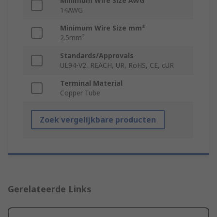
Minimum Wire Size AWG
14AWG
Minimum Wire Size mm²
2.5mm²
Standards/Approvals
UL94-V2, REACH, UR, RoHS, CE, cUR
Terminal Material
Copper Tube
Zoek vergelijkbare producten
Gerelateerde Links