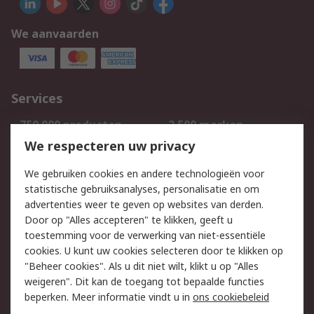
We aanvaarden
Services
750.000 producten
2.500 merken
Bestellen
Inkoopoplossingen
We respecteren uw privacy
Retouren
Technisch advies
We gebruiken cookies en andere technologieën voor
Track & Trace
statistische gebruiksanalyses, personalisatie en om
advertenties weer te geven op websites van derden.
Wettelijk
Door op "Alles accepteren" te klikken, geeft u
toestemming voor de verwerking van niet-essentiële
Cookiebeleid
Email veiligheid
cookies. U kunt uw cookies selecteren door te klikken op
Privacybeleid
Websitevoorwaarden
"Beheer cookies". Als u dit niet wilt, klikt u op "Alles
weigeren". Dit kan de toegang tot bepaalde functies
Algemene
beperken. Meer informatie vindt u in
ons cookiebeleid
verkoopvoorwaarden