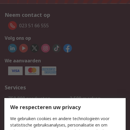
Neem contact op
023 51 66 555
Volg ons op
We aanvaarden
Services
750.000 producten
2.500 merken
Bestellen
Inkoopoplossingen
We respecteren uw privacy
Retouren
Technisch advies
We gebruiken cookies en andere technologieën voor
Track & Trace
statistische gebruiksanalyses, personalisatie en om