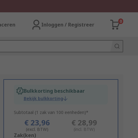
0
aceren
Inloggen / Registreer
Bulkkorting beschikbaar
Bekijk bulkkorting
Subtotaal (1 zak van 100 eenheden)*
€ 23,96
€ 28,99
(excl. BTW)
(incl. BTW)
Add
Zak(ken)