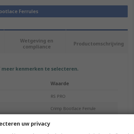
Bootlace Ferrules
Wetgeving en
Productomschrijving
compliance
f meer kenmerken te selecteren.
Waarde
RS PRO
Crimp Bootlace Ferrule
6.2mm
ecteren uw privacy
terial
Nylon