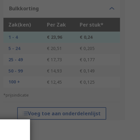
Bulkkorting
Zak(ken)
Per Zak
Per stuk*
1 - 4
€ 23,96
€ 0,24
5 - 24
€ 20,51
€ 0,205
25 - 49
€ 17,73
€ 0,177
50 - 99
€ 14,93
€ 0,149
100 +
€ 12,45
€ 0,125
*prijsindicatie
Voeg toe aan onderdelenlijst