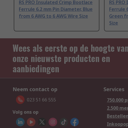
RS PRO Insulated Crimp Bootlace
RS PRO 
Ferrule 6.2 mm Pin Diameter, Blue
Ferrule 
from 6 AWG to 6 AWG Wire Size
Green f
Size
Wees als eerste op de hoogte va
onze nieuwste producten en
aanbiedingen
Neem contact op
Services
023 51 66 555
750.000 
2.500 me
Volg ons op
Bestelle
Inkoopop