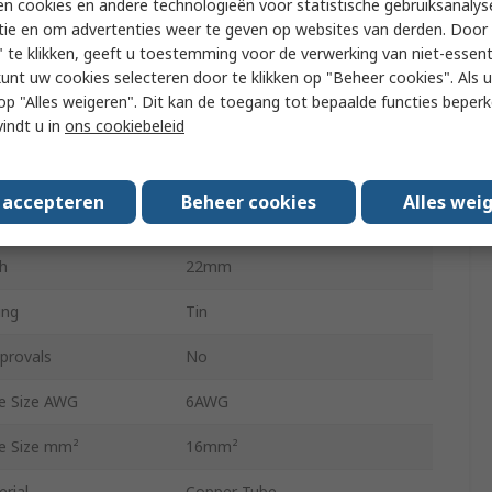
n cookies en andere technologieën voor statistische gebruiksanalys
tie en om advertenties weer te geven op websites van derden. Door 
Blue
 te klikken, geeft u toestemming voor de verwerking van niet-essent
kunt uw cookies selecteren door te klikken op "Beheer cookies". Als u 
12.0mm
 u op "Alles weigeren". Dit kan de toegang tot bepaalde functies beper
vindt u in
ons cookiebeleid
Insulated
e Size mm²
16.0mm²
s accepteren
Beheer cookies
Alles wei
e Size AWG
6AWG
th
22mm
ing
Tin
provals
No
e Size AWG
6AWG
e Size mm²
16mm²
rial
Copper Tube