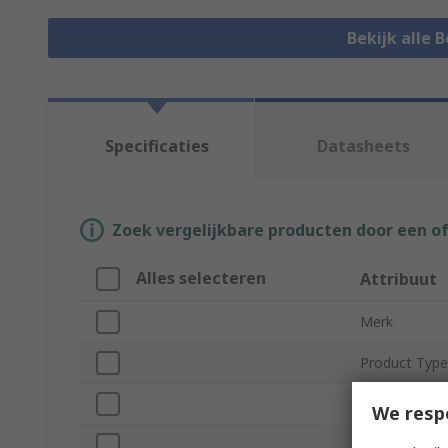
Bekijk alle 
Specificaties
Datasheets
Zoek vergelijkbare producten door een o
Alles selecteren
Attribuut
Merk
Product Type
Pin Diameter
We resp
Insulation Ma