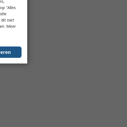
es,
op "Alles
iële
dit niet
ken. Meer
geren