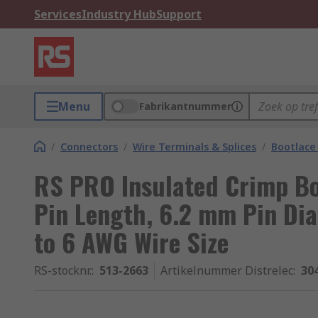
Services
Industry Hub
Support
Menu
Fabrikantnummer
/
Connectors
/
Wire Terminals & Splices
/
Bootlace 
RS PRO Insulated Crimp Bo
Pin Length, 6.2 mm Pin Di
to 6 AWG Wire Size
RS-stocknr.
:
513-2663
Artikelnummer Distrelec
:
30