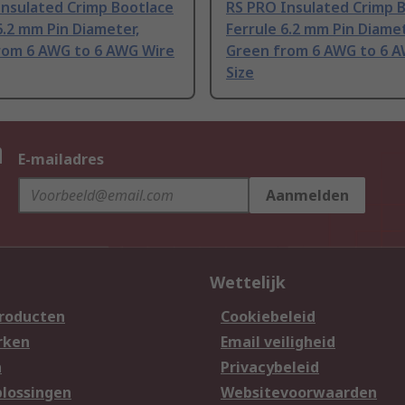
Insulated Crimp Bootlace
RS PRO Insulated Crimp 
6.2 mm Pin Diameter,
Ferrule 6.2 mm Pin Diamet
rom 6 AWG to 6 AWG Wire
Green from 6 AWG to 6 
Size
n
E-mailadres
Aanmelden
Wettelijk
producten
Cookiebeleid
rken
Email veiligheid
n
Privacybeleid
lossingen
Websitevoorwaarden