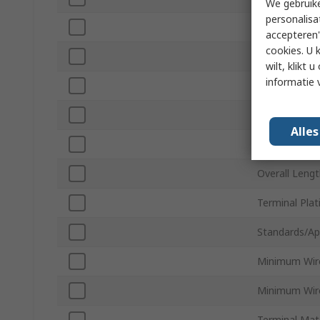
We gebruike
personalisa
Colour
accepteren"
cookies. U 
Pin Length
wilt, klikt
informatie 
Insulation
Maximum Wir
Alle
Maximum Wir
Overall Leng
Terminal Plat
Standards/Ap
Minimum Wir
Minimum Wir
Terminal Mate