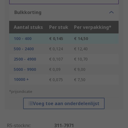
Bulkkorting
Aantal stuks
Per stuk
Per verpakking*
100 - 400
€ 0,145
€ 14,50
500 - 2400
€ 0,124
€ 12,40
2500 - 4900
€ 0,107
€ 10,70
5000 - 9900
€ 0,09
€ 9,00
10000 +
€ 0,075
€ 7,50
*prijsindicatie
Voeg toe aan onderdelenlijst
RS-stocknr.
:
311-7971