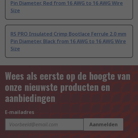
Pin Diameter, Red from 16 AWG to 16 AWG Wire
Size
RS PRO Insulated Crimp Bootlace Ferrule 2.0 mm
Pin Diameter, Black from 16 AWG to 16 AWG Wire
Size
Wees als eerste op de hoogte van
onze nieuwste producten en
aanbiedingen
E-mailadres
Aanmelden