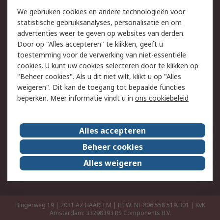
Retouren
Technisch advies
We gebruiken cookies en andere technologieën voor
Track & Trace
statistische gebruiksanalyses, personalisatie en om
advertenties weer te geven op websites van derden.
Wettelijk
Door op "Alles accepteren" te klikken, geeft u
toestemming voor de verwerking van niet-essentiële
Cookiebeleid
Email veiligheid
cookies. U kunt uw cookies selecteren door te klikken op
Privacybeleid
Websitevoorwaarden
"Beheer cookies". Als u dit niet wilt, klikt u op "Alles
weigeren". Dit kan de toegang tot bepaalde functies
Algemene
beperken. Meer informatie vindt u in
ons cookiebeleid
verkoopvoorwaarden
Over RS
Alles accepteren
RS Group
Over ons
Beheer cookies
RS wereldwijd
Werken bij RS
Alles weigeren
ESG
Bingerweg 19 | 2031 AZ HAARLEM | BTW: NL 806 558 519.B01 | KvK
Amsterdam: 33298393
RS Components B.V.