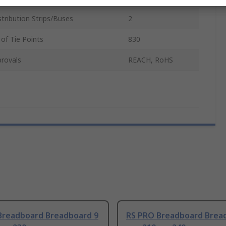
tribution Strips/Buses
2
of Tie Points
830
rovals
REACH, RoHS
Breadboard Breadboard 9
RS PRO Breadboard Brea