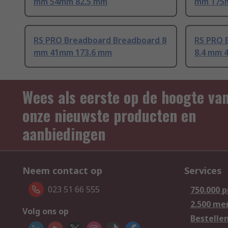
mm 54mm 82.5 mm
mm 175
RS PRO Breadboard Breadboard 8
RS PRO 
mm 41mm 173.6 mm
8.4 mm 
Wees als eerste op de hoogte va
onze nieuwste producten en
aanbiedingen
Neem contact op
Services
023 51 66 555
750.000 
2.500 me
Volg ons op
Bestelle