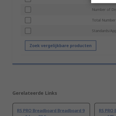
Number of Dis
Total Number 
Standards/App
Zoek vergelijkbare producten
Gerelateerde Links
RS PRO Breadboard Breadboard 9
RS PRO 