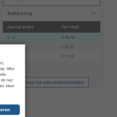
Bulkkorting
Aantal stuks
Per stuk
1 - 9
€ 23,18
10 - 99
€ 20,89
100 +
€ 19,26
es,
*prijsindicatie
op "Alles
iële
dit niet
Voeg toe aan onderdelenlijst
ken. Meer
geren