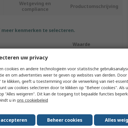
Wetgeving en
Productomschrijving
compliance
f meer kenmerken te selecteren.
Waarde
RS PRO
ecteren uw privacy
Breadboard
n cookies en andere technologieën voor statistische gebruiksanalys
tie en om advertenties weer te geven op websites van derden. Door 
Breadboard
 te klikken, geeft u toestemming voor de verwerking van niet-essent
kunt uw cookies selecteren door te klikken op "Beheer cookies". Als u 
165mm
 u op "Alles weigeren". Dit kan de toegang tot bepaalde functies beper
vindt u in
ons cookiebeleid
54mm
9mm
s accepteren
Beheer cookies
Alles wei
minal Strips
1