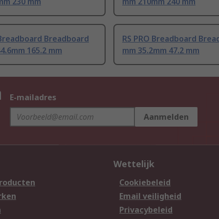
mm 230 mm
mm 210mm 240 mm
Breadboard Breadboard
RS PRO Breadboard Brea
44.6mm 165.2 mm
mm 35.2mm 47.2 mm
n
E-mailadres
Aanmelden
Wettelijk
producten
Cookiebeleid
rken
Email veiligheid
n
Privacybeleid