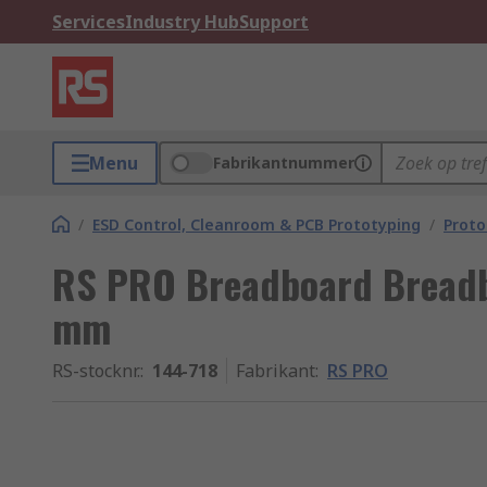
Services
Industry Hub
Support
Menu
Fabrikantnummer
/
ESD Control, Cleanroom & PCB Prototyping
/
Proto
RS PRO Breadboard Bread
mm
RS-stocknr.
:
144-718
Fabrikant
:
RS PRO