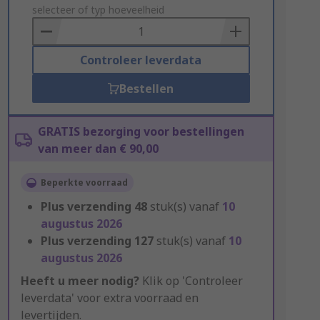
to
selecteer of typ hoeveelheid
Basket
Controleer leverdata
Bestellen
GRATIS bezorging voor bestellingen
van meer dan € 90,00
Beperkte voorraad
Plus verzending
48
stuk(s) vanaf
10
augustus 2026
Plus verzending
127
stuk(s) vanaf
10
augustus 2026
Heeft u meer nodig?
Klik op 'Controleer
leverdata' voor extra voorraad en
levertijden.