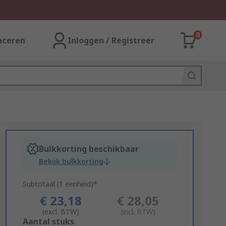
0
aceren
Inloggen / Registreer
Bulkkorting beschikbaar
Bekijk bulkkorting
Subtotaal (1 eenheid)*
€ 23,18
€ 28,05
(excl. BTW)
(incl. BTW)
Add
Aantal stuks