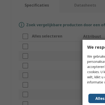
Specificaties
Datasheets
Zoek vergelijkbare producten door een o
Alles selecteren
Attribuut
Merk
We resp
Product Type
We gebruike
personalisa
Sub Type
accepteren"
cookies. U 
Length
wilt, klikt
informatie 
Width
Height
Alle
Number of Ter