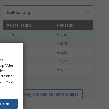
Bulkkorting
Aantal stuks
Per stuk
1 - 9
€ 7,49
10 - 99
€ 6,74
100 - 499
€ 6,22
es,
500 - 999
€ 5,77
op "Alles
1000 +
€ 5,17
iële
dit niet
*prijsindicatie
ken. Meer
Voeg toe aan onderdelenlijst
geren