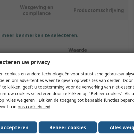
Wetgeving en
Productomschrijving
compliance
f meer kenmerken te selecteren.
Waarde
ecteren uw privacy
RS PRO
n cookies en andere technologieën voor statistische gebruiksanalys
Breadboard
tie en om advertenties weer te geven op websites van derden. Door 
 te klikken, geeft u toestemming voor de verwerking van niet-essent
Breadboard
kunt uw cookies selecteren door te klikken op "Beheer cookies". Als u 
165.2mm
 u op "Alles weigeren". Dit kan de toegang tot bepaalde functies beper
vindt u in
ons cookiebeleid
54.6mm
8mm
s accepteren
Beheer cookies
Alles wei