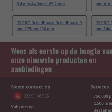
8.4 mm 44.6mm 165.2 mm
mm 41m
RS PRO Breadboard Breadboard 9
RS PRO 
mm 175mm 230 mm
mm 54m
Wees als eerste op de hoogte va
onze nieuwste producten en
aanbiedingen
Neem contact op
Services
023 51 66 555
750.000 
2.500 me
Volg ons op
Bestelle