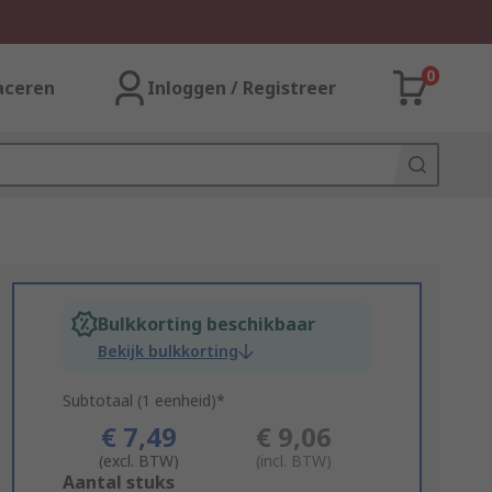
0
aceren
Inloggen / Registreer
Bulkkorting beschikbaar
Bekijk bulkkorting
Subtotaal (1 eenheid)*
€ 7,49
€ 9,06
(excl. BTW)
(incl. BTW)
Add
Aantal stuks