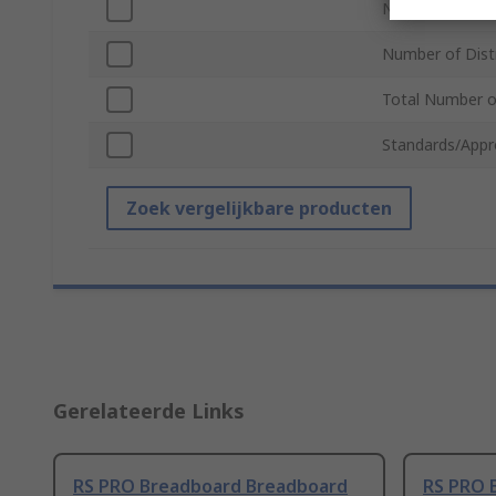
Number of Term
Number of Distr
Total Number o
Standards/Appr
Zoek vergelijkbare producten
Gerelateerde Links
RS PRO Breadboard Breadboard
RS PRO 