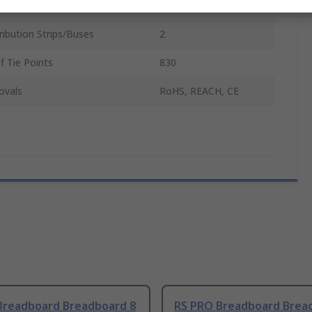
inal Strips
1
ibution Strips/Buses
2
f Tie Points
830
ovals
RoHS, REACH, CE
Breadboard Breadboard 8
RS PRO Breadboard Brea