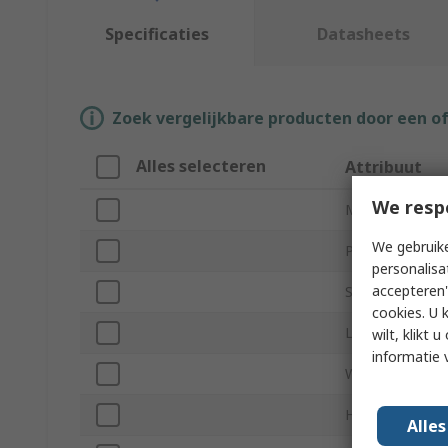
Specificaties
Datasheets
Zoek vergelijkbare producten door een o
Alles selecteren
Attribuut
We resp
Merk
We gebruike
Product Type
personalisa
accepteren"
Sub Type
cookies. U 
Length
wilt, klikt
informatie 
Width
Height
Alle