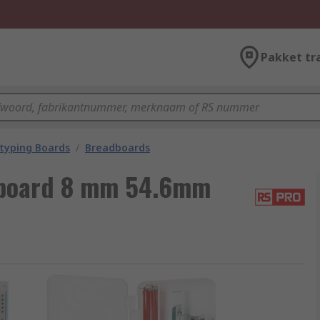
Pakket tr
typing Boards
/
Breadboards
board 8 mm 54.6mm