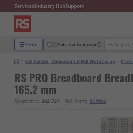
Services
Industry Hub
Support
Menu
Fabrikantnummer
/
ESD Control, Cleanroom & PCB Prototyping
/
Proto
RS PRO Breadboard Bread
165.2 mm
RS-stocknr.
:
303-727
Fabrikant
:
RS PRO