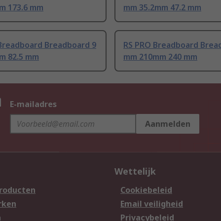
m 173.6 mm
mm 35.2mm 47.2 mm
Breadboard Breadboard 9
RS PRO Breadboard Brea
m 82.5 mm
mm 210mm 240 mm
n
E-mailadres
Aanmelden
Wettelijk
producten
Cookiebeleid
rken
Email veiligheid
n
Privacybeleid