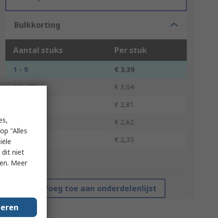
Bulkkorting
Aantal stuks
Per stuk
1 - 9
€ 3,39
10 - 99
€ 3,04
100 - 499
€ 2,81
es,
500 - 999
€ 2,62
op "Alles
1000 +
€ 2,33
iële
dit niet
*prijsindicatie
ken. Meer
Voeg toe aan onderdelenlijst
geren