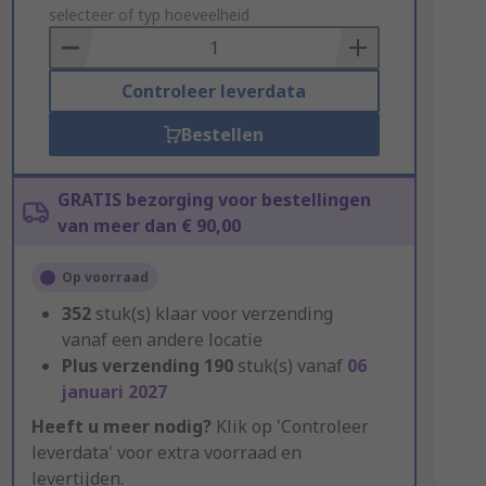
to
selecteer of typ hoeveelheid
Basket
Controleer leverdata
Bestellen
GRATIS bezorging voor bestellingen
van meer dan € 90,00
Op voorraad
352
stuk(s) klaar voor verzending
vanaf een andere locatie
Plus verzending
190
stuk(s) vanaf
06
januari 2027
Heeft u meer nodig?
Klik op 'Controleer
leverdata' voor extra voorraad en
levertijden.