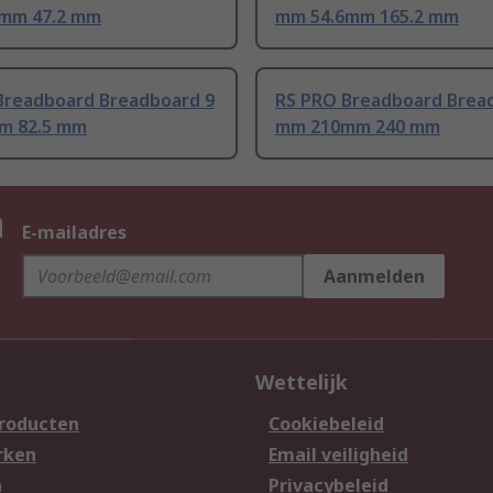
mm 47.2 mm
mm 54.6mm 165.2 mm
Breadboard Breadboard 9
RS PRO Breadboard Brea
m 82.5 mm
mm 210mm 240 mm
n
E-mailadres
Aanmelden
Wettelijk
producten
Cookiebeleid
rken
Email veiligheid
n
Privacybeleid