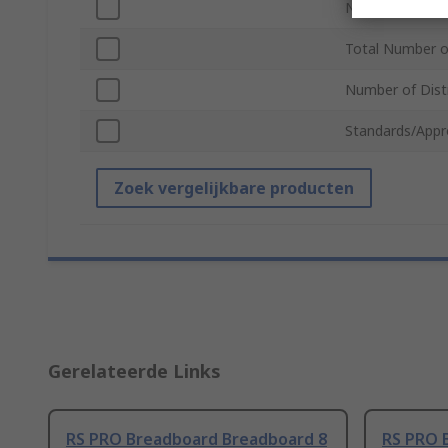
Number of Term
Total Number o
Number of Distr
Standards/Appr
Zoek vergelijkbare producten
Gerelateerde Links
RS PRO Breadboard Breadboard 8
RS PRO 