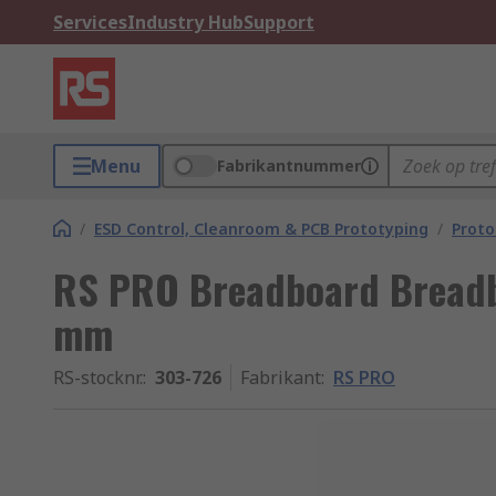
Services
Industry Hub
Support
Menu
Fabrikantnummer
/
ESD Control, Cleanroom & PCB Prototyping
/
Proto
RS PRO Breadboard Bread
mm
RS-stocknr.
:
303-726
Fabrikant
:
RS PRO