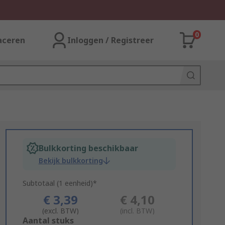
0
aceren
Inloggen / Registreer
Bulkkorting beschikbaar
Bekijk bulkkorting
Subtotaal (1 eenheid)*
€ 3,39
€ 4,10
(excl. BTW)
(incl. BTW)
Add
Aantal stuks