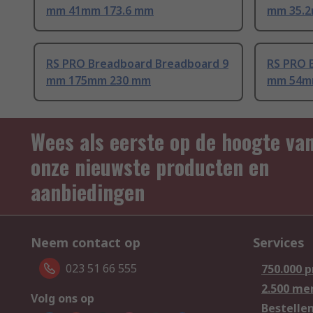
mm 41mm 173.6 mm
mm 35.2
RS PRO Breadboard Breadboard 9
RS PRO 
mm 175mm 230 mm
mm 54m
Wees als eerste op de hoogte va
onze nieuwste producten en
aanbiedingen
Neem contact op
Services
023 51 66 555
750.000 
2.500 me
Volg ons op
Bestelle