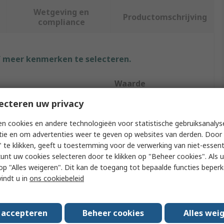
Wetgeving en
Productomschrijving
compliance
f meer kenmerken te selecteren.
Waarde
ecteren uw privacy
RS PRO
n cookies en andere technologieën voor statistische gebruiksanalys
Breadboard
tie en om advertenties weer te geven op websites van derden. Door 
 te klikken, geeft u toestemming voor de verwerking van niet-essent
Breadboard
kunt uw cookies selecteren door te klikken op "Beheer cookies". Als u 
174.2mm
 u op "Alles weigeren". Dit kan de toegang tot bepaalde functies beper
vindt u in
ons cookiebeleid
67mm
8mm
s accepteren
Beheer cookies
Alles wei