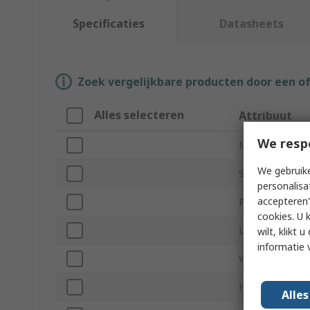
Specificaties
Datasheets
Zoek vergelijkbare producten door een o
Alles selecteren
Attribuut
We resp
Merk
We gebruike
Sub Type
personalisa
accepteren"
Product Type
cookies. U 
Length
wilt, klikt
informatie 
Width
Height
Alle