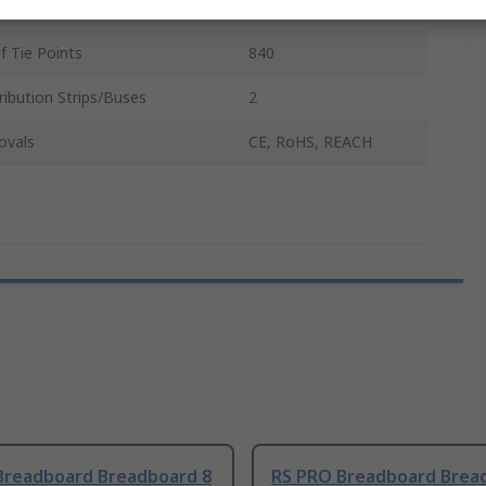
inal Strips
1
f Tie Points
840
ibution Strips/Buses
2
ovals
CE, RoHS, REACH
Breadboard Breadboard 8
RS PRO Breadboard Brea