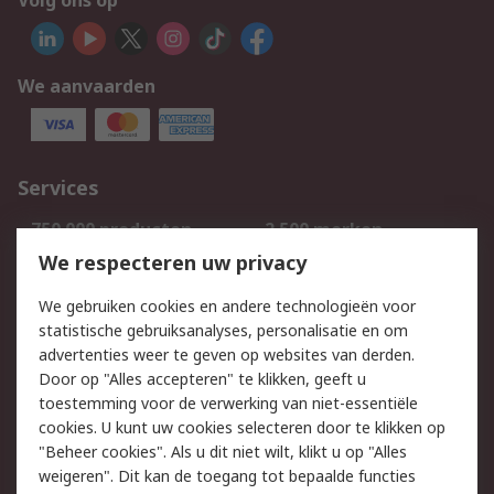
Volg ons op
We aanvaarden
Services
750.000 producten
2.500 merken
Bestellen
Inkoopoplossingen
We respecteren uw privacy
Retouren
Technisch advies
We gebruiken cookies en andere technologieën voor
Track & Trace
statistische gebruiksanalyses, personalisatie en om
advertenties weer te geven op websites van derden.
Wettelijk
Door op "Alles accepteren" te klikken, geeft u
toestemming voor de verwerking van niet-essentiële
Cookiebeleid
Email veiligheid
cookies. U kunt uw cookies selecteren door te klikken op
Privacybeleid
Websitevoorwaarden
"Beheer cookies". Als u dit niet wilt, klikt u op "Alles
weigeren". Dit kan de toegang tot bepaalde functies
Algemene