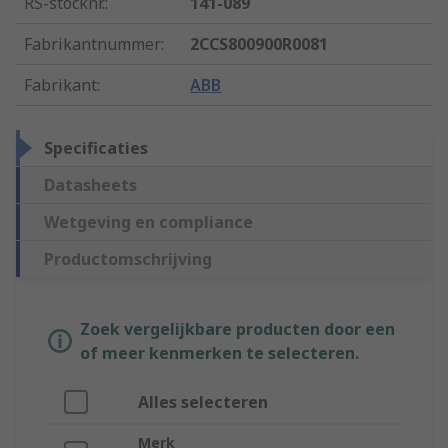
RS-stocknr.
:
141-089
Fabrikantnummer
:
2CCS800900R0081
Fabrikant
:
ABB
Specificaties
Datasheets
Wetgeving en compliance
Productomschrijving
Zoek vergelijkbare producten door een
of meer kenmerken te selecteren.
Alles selecteren
Merk