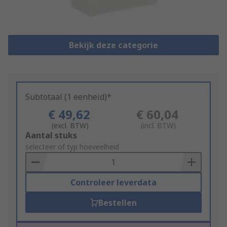
Bekijk deze categorie
Subtotaal (1 eenheid)*
€ 49,62
€ 60,04
(excl. BTW)
(incl. BTW)
Add
Aantal stuks
to
selecteer of typ hoeveelheid
Basket
Controleer leverdata
Bestellen