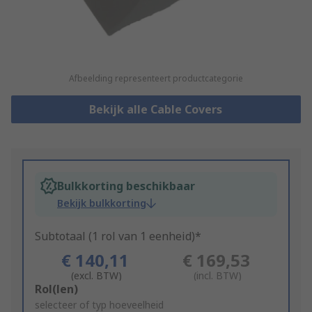
Afbeelding representeert productcategorie
Bekijk alle Cable Covers
Bulkkorting beschikbaar
Bekijk bulkkorting
Subtotaal (1 rol van 1 eenheid)*
€ 140,11
€ 169,53
(excl. BTW)
(incl. BTW)
Add
Rol(len)
to
selecteer of typ hoeveelheid