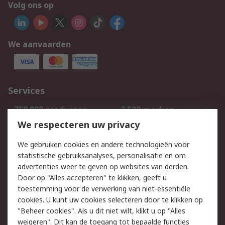
Volg ons op
We aanvaarden
Services
750.000 producten
2.500 merken
Bestellen
Inkoopoplossingen
We respecteren uw privacy
Retouren
Technisch advies
We gebruiken cookies en andere technologieën voor
Track & Trace
statistische gebruiksanalyses, personalisatie en om
advertenties weer te geven op websites van derden.
Wettelijk
Door op "Alles accepteren" te klikken, geeft u
toestemming voor de verwerking van niet-essentiële
Cookiebeleid
Email veiligheid
cookies. U kunt uw cookies selecteren door te klikken op
Privacybeleid
Websitevoorwaarden
"Beheer cookies". Als u dit niet wilt, klikt u op "Alles
weigeren". Dit kan de toegang tot bepaalde functies
Algemene