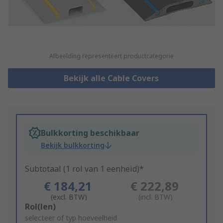
Afbeelding representeert productcategorie
Bekijk alle Cable Covers
Bulkkorting beschikbaar
Bekijk bulkkorting
Subtotaal (1 rol van 1 eenheid)*
€ 184,21
€ 222,89
(excl. BTW)
(incl. BTW)
Add
Rol(len)
to
selecteer of typ hoeveelheid