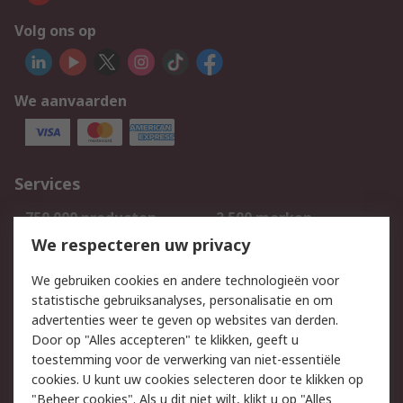
Volg ons op
We aanvaarden
Services
750.000 producten
2.500 merken
Bestellen
Inkoopoplossingen
We respecteren uw privacy
Retouren
Technisch advies
We gebruiken cookies en andere technologieën voor
Track & Trace
statistische gebruiksanalyses, personalisatie en om
advertenties weer te geven op websites van derden.
Wettelijk
Door op "Alles accepteren" te klikken, geeft u
toestemming voor de verwerking van niet-essentiële
Cookiebeleid
Email veiligheid
cookies. U kunt uw cookies selecteren door te klikken op
Privacybeleid
Websitevoorwaarden
"Beheer cookies". Als u dit niet wilt, klikt u op "Alles