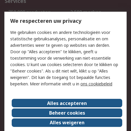
Services
750.000 producten
2.500 merken
Bestellen
Inkoopoplossingen
We respecteren uw privacy
Retouren
Technisch advies
We gebruiken cookies en andere technologieën voor
Track & Trace
statistische gebruiksanalyses, personalisatie en om
advertenties weer te geven op websites van derden.
Wettelijk
Door op "Alles accepteren" te klikken, geeft u
toestemming voor de verwerking van niet-essentiële
Cookiebeleid
Email veiligheid
cookies. U kunt uw cookies selecteren door te klikken op
Privacybeleid
Websitevoorwaarden
"Beheer cookies". Als u dit niet wilt, klikt u op "Alles
weigeren". Dit kan de toegang tot bepaalde functies
Algemene
beperken. Meer informatie vindt u in
ons cookiebeleid
verkoopvoorwaarden
Over RS
Alles accepteren
RS Group
Over ons
Beheer cookies
RS wereldwijd
Werken bij RS
Alles weigeren
ESG