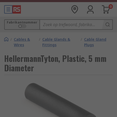
0
Fabrikantnummer
/
Cables &
/
Cable Glands &
/
Cable Gland
Wires
Fittings
Plugs
HellermannTyton, Plastic, 5 mm
Diameter