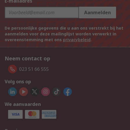
E-mailadres
Aanmelden
De persoonlijke gegevens die u aan ons verstrekt bij het
aanmelden voor deze mailinglijst worden verwerkt in
overeenstemming met ons
privacybeleid
.
Neem contact op
023 51 66 555
Volg ons op
We aanvaarden