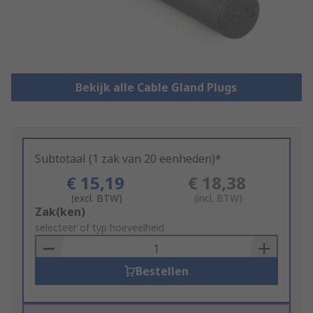
Bekijk alle Cable Gland Plugs
Subtotaal (1 zak van 20 eenheden)*
€ 15,19
€ 18,38
(excl. BTW)
(incl. BTW)
Add
Zak(ken)
to
selecteer of typ hoeveelheid
Basket
Bestellen