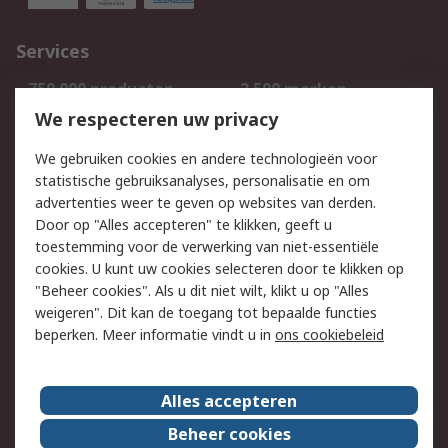
Services
750.000 producten
2.500 merken
Bestellen
Inkoopoplossingen
We respecteren uw privacy
Retouren
Technisch advies
We gebruiken cookies en andere technologieën voor
Track & Trace
statistische gebruiksanalyses, personalisatie en om
advertenties weer te geven op websites van derden.
Wettelijk
Door op "Alles accepteren" te klikken, geeft u
toestemming voor de verwerking van niet-essentiële
Cookiebeleid
Email veiligheid
cookies. U kunt uw cookies selecteren door te klikken op
Privacybeleid
Websitevoorwaarden
"Beheer cookies". Als u dit niet wilt, klikt u op "Alles
weigeren". Dit kan de toegang tot bepaalde functies
Algemene
beperken. Meer informatie vindt u in
ons cookiebeleid
verkoopvoorwaarden
Over RS
Alles accepteren
RS Group
Over ons
Beheer cookies