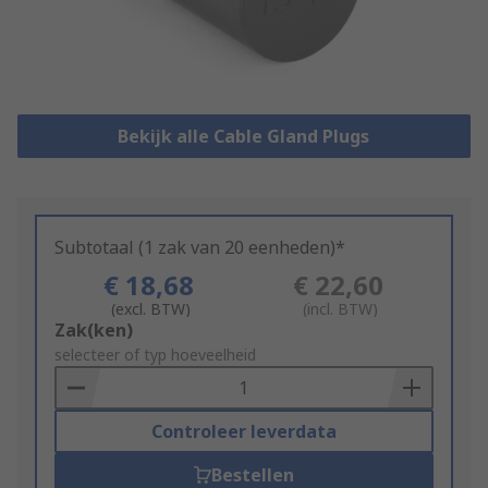
Bekijk alle Cable Gland Plugs
Subtotaal (1 zak van 20 eenheden)*
€ 18,68
€ 22,60
(excl. BTW)
(incl. BTW)
Add
Zak(ken)
to
selecteer of typ hoeveelheid
Basket
Controleer leverdata
Bestellen