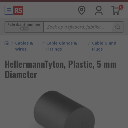
0
Fabrikantnummer
/
Cables &
/
Cable Glands &
/
Cable Gland
Wires
Fittings
Plugs
HellermannTyton, Plastic, 5 mm
Diameter