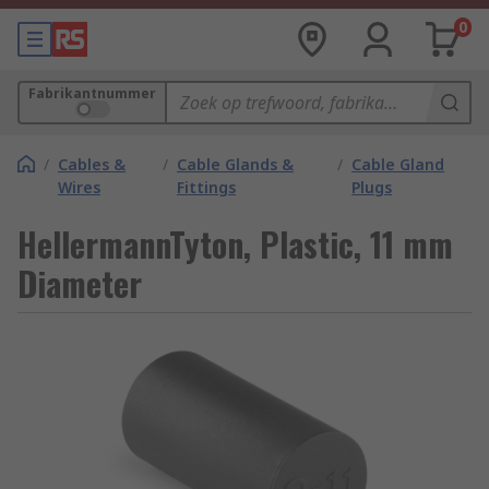
0
Fabrikantnummer
/
Cables &
/
Cable Glands &
/
Cable Gland
Wires
Fittings
Plugs
HellermannTyton, Plastic, 11 mm
Diameter