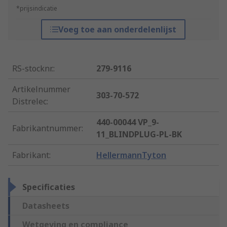
*prijsindicatie
Voeg toe aan onderdelenlijst
RS-stocknr.
:
279-9116
Artikelnummer
303-70-572
Distrelec
:
440-00044 VP_9-
Fabrikantnummer
:
11_BLINDPLUG-PL-BK
Fabrikant
:
HellermannTyton
Specificaties
Datasheets
Wetgeving en compliance