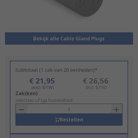
Bekijk alle Cable Gland Plugs
Subtotaal (1 zak van 20 eenheden)*
€ 21,95
€ 26,56
(excl. BTW)
(incl. BTW)
Add
Zak(ken)
to
selecteer of typ hoeveelheid
Basket
Bestellen