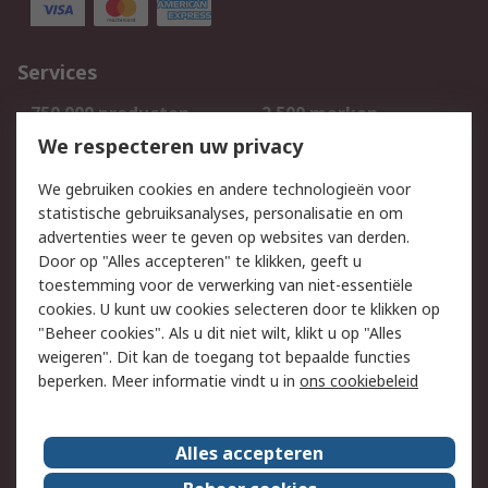
Services
750.000 producten
2.500 merken
Bestellen
Inkoopoplossingen
We respecteren uw privacy
Retouren
Technisch advies
We gebruiken cookies en andere technologieën voor
Track & Trace
statistische gebruiksanalyses, personalisatie en om
advertenties weer te geven op websites van derden.
Wettelijk
Door op "Alles accepteren" te klikken, geeft u
toestemming voor de verwerking van niet-essentiële
Cookiebeleid
Email veiligheid
cookies. U kunt uw cookies selecteren door te klikken op
Privacybeleid
Websitevoorwaarden
"Beheer cookies". Als u dit niet wilt, klikt u op "Alles
weigeren". Dit kan de toegang tot bepaalde functies
Algemene
beperken. Meer informatie vindt u in
ons cookiebeleid
verkoopvoorwaarden
Over RS
Alles accepteren
RS Group
Over ons