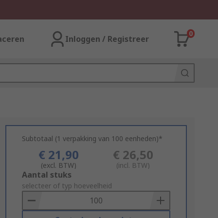
0
aceren
Inloggen / Registreer
Subtotaal (1 verpakking van 100 eenheden)*
€ 21,90
€ 26,50
(excl. BTW)
(incl. BTW)
Add
Aantal stuks
to
selecteer of typ hoeveelheid
Basket