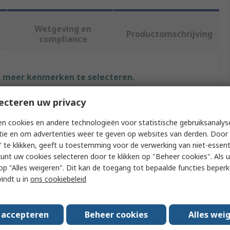
Wetgeving en
Productomschrijving
compliance
f meer kenmerken te selecteren.
ecteren uw privacy
Waarde
n cookies en andere technologieën voor statistische gebruiksanalys
RS PRO
tie en om advertenties weer te geven op websites van derden. Door 
 te klikken, geeft u toestemming voor de verwerking van niet-essent
pe
Cable Gland Plug
kunt uw cookies selecteren door te klikken op "Beheer cookies". Als u 
No
 u op "Alles weigeren". Dit kan de toegang tot bepaalde functies beper
vindt u in
ons cookiebeleid
Blanking
Polyamide 66
s accepteren
Beheer cookies
Alles wei
42.1mm