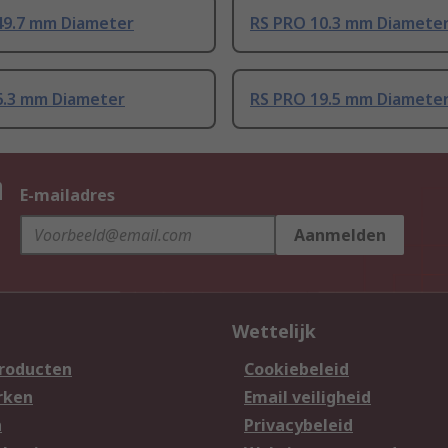
49.7 mm Diameter
RS PRO 10.3 mm Diamete
6.3 mm Diameter
RS PRO 19.5 mm Diamete
n
E-mailadres
Aanmelden
Wettelijk
producten
Cookiebeleid
rken
Email veiligheid
n
Privacybeleid