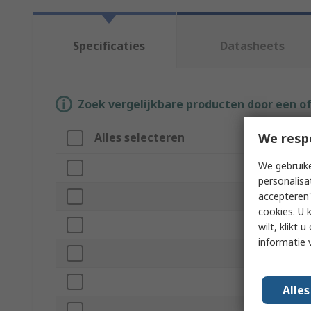
Specificaties
Datasheets
Zoek vergelijkbare producten door een o
We resp
Alles selecteren
Attribuut
We gebruike
Merk
personalisa
accepteren"
Product Ty
cookies. U 
Threaded
wilt, klikt
informatie 
Sub Type
Material
Alle
Diameter