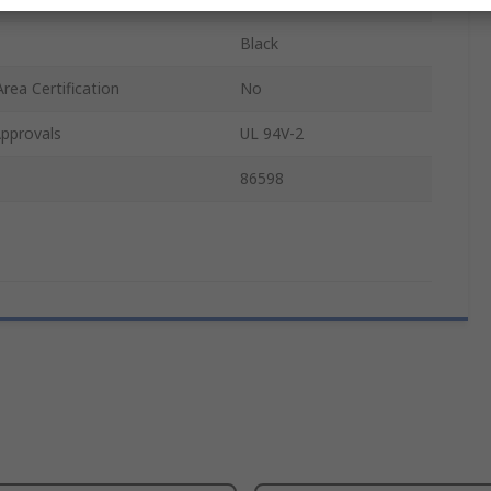
Black
rea Certification
No
pprovals
UL 94V-2
86598