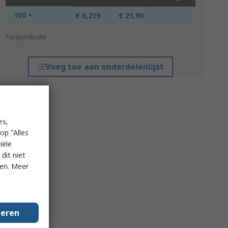
100 +
€ 0,219
€ 21,90
*prijsindicatie
Voeg toe aan onderdelenlijst
es,
op "Alles
iële
dit niet
ken. Meer
geren