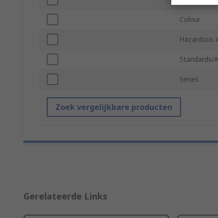
Colour
Hazardous A
Standards/A
Series
Zoek vergelijkbare producten
Gerelateerde Links