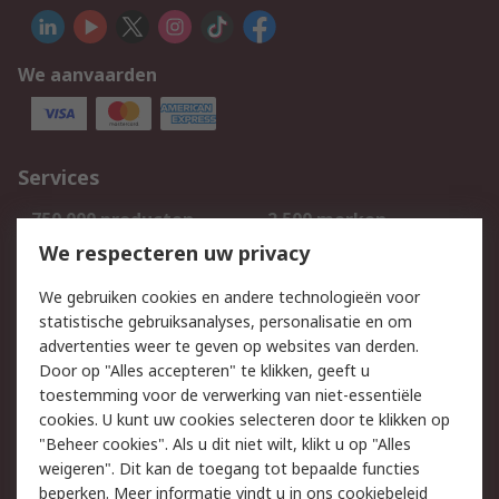
We aanvaarden
Services
750.000 producten
2.500 merken
Bestellen
Inkoopoplossingen
We respecteren uw privacy
Retouren
Technisch advies
We gebruiken cookies en andere technologieën voor
Track & Trace
statistische gebruiksanalyses, personalisatie en om
advertenties weer te geven op websites van derden.
Wettelijk
Door op "Alles accepteren" te klikken, geeft u
toestemming voor de verwerking van niet-essentiële
Cookiebeleid
Email veiligheid
cookies. U kunt uw cookies selecteren door te klikken op
Privacybeleid
Websitevoorwaarden
"Beheer cookies". Als u dit niet wilt, klikt u op "Alles
weigeren". Dit kan de toegang tot bepaalde functies
Algemene
beperken. Meer informatie vindt u in
ons cookiebeleid