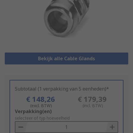
Bekijk alle Cable Glands
Subtotaal (1 verpakking van 5 eenheden)*
€ 148,26
€ 179,39
(excl. BTW)
(incl. BTW)
Add
Verpakking(en)
to
selecteer of typ hoeveelheid
Basket