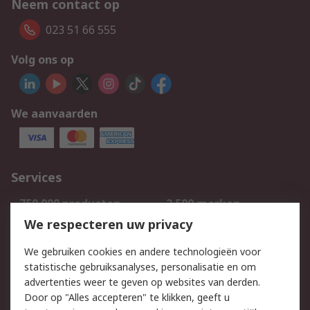
Neem contact op
023 51 66 555
Volg ons op
We aanvaarden
Services
750.000 producten
2.500 merken
Bestellen
Inkoopoplossingen
We respecteren uw privacy
Retouren
Technisch advies
We gebruiken cookies en andere technologieën voor
Track & Trace
statistische gebruiksanalyses, personalisatie en om
advertenties weer te geven op websites van derden.
Wettelijk
Door op "Alles accepteren" te klikken, geeft u