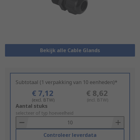
Bekijk alle Cable Glands
Subtotaal (1 verpakking van 10 eenheden)*
€ 7,12
€ 8,62
(excl. BTW)
(incl. BTW)
Add
Aantal stuks
to
selecteer of typ hoeveelheid
Basket
Controleer leverdata