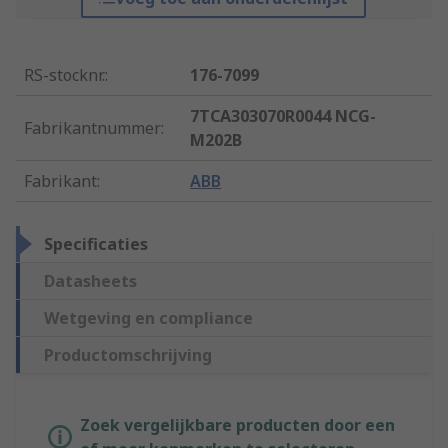
RS-stocknr.
:
176-7099
7TCA303070R0044 NCG-
Fabrikantnummer
:
M202B
Fabrikant
:
ABB
Specificaties
Datasheets
Wetgeving en compliance
Productomschrijving
Zoek vergelijkbare producten door een