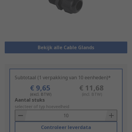
Bekijk alle Cable Glands
Subtotaal (1 verpakking van 10 eenheden)*
€ 9,65
€ 11,68
(excl. BTW)
(incl. BTW)
Add
Aantal stuks
to
selecteer of typ hoeveelheid
Basket
Controleer leverdata