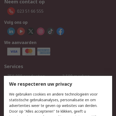
Neem contact op
023 51 66 555
Volg ons op
We aanvaarden
Services
750.000 producten
2.500 merken
Bestellen
Inkoopoplossingen
We respecteren uw privacy
Retouren
Technisch advies
We gebruiken cookies en andere technologieën voor
Track & Trace
statistische gebruiksanalyses, personalisatie en om
advertenties weer te geven op websites van derden.
Wettelijk
Door op "Alles accepteren" te klikken, geeft u