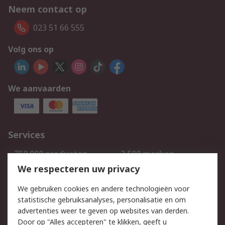
Neem contact op
023 51 66 555
Volg ons op
We aanvaarden
Services
750.000 producten
2.500 merken
Bestellen
Inkoopoplossingen
We respecteren uw privacy
Retouren
Technisch advies
We gebruiken cookies en andere technologieën voor
Track & Trace
statistische gebruiksanalyses, personalisatie en om
advertenties weer te geven op websites van derden.
Wettelijk
Door op "Alles accepteren" te klikken, geeft u