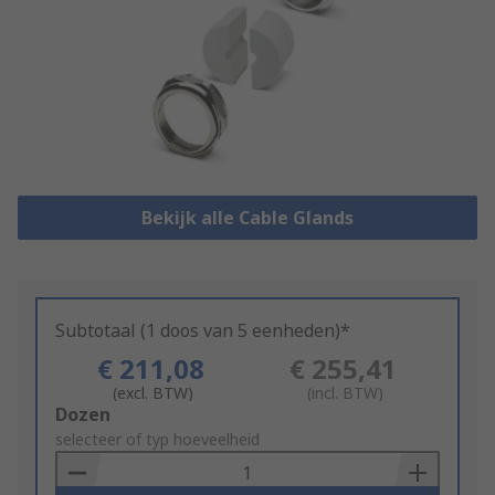
Bekijk alle Cable Glands
Subtotaal (1 doos van 5 eenheden)*
€ 211,08
€ 255,41
(excl. BTW)
(incl. BTW)
Add
Dozen
to
selecteer of typ hoeveelheid
Basket