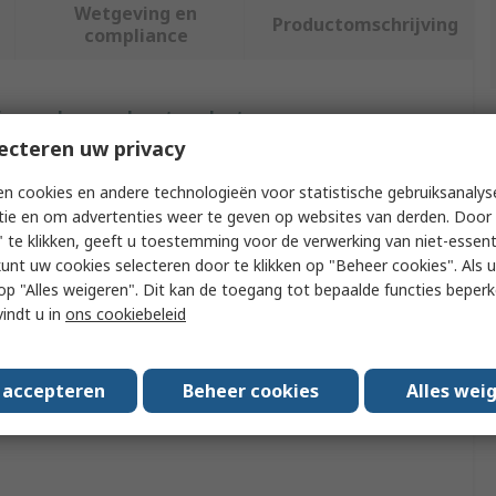
Wetgeving en
Productomschrijving
compliance
f meer kenmerken te selecteren.
ecteren uw privacy
Waarde
n cookies en andere technologieën voor statistische gebruiksanalys
tie en om advertenties weer te geven op websites van derden. Door 
Prysmian
 te klikken, geeft u toestemming voor de verwerking van niet-essent
Cable Joint Kit
kunt uw cookies selecteren door te klikken op "Beheer cookies". Als u 
 u op "Alles weigeren". Dit kan de toegang tot bepaalde functies beper
Straight Cable Joint, Pur Resin
vindt u in
ons cookiebeleid
Straight
s accepteren
Beheer cookies
Alles wei
rovals
No