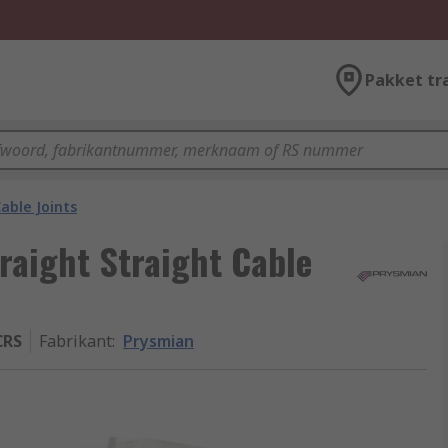
Pakket tr
able Joints
traight Straight Cable
CRS
Fabrikant
:
Prysmian