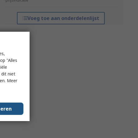
*prijsindicatie
Voeg toe aan onderdelenlijst
es,
op "Alles
iële
dit niet
ken. Meer
geren