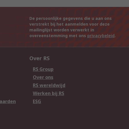
De persoonlijke gegevens die u aan ons
verstrekt bij het aanmelden voor deze
mailinglijst worden verwerkt in
overeenstemming met ons
privacybeleid
.
Over RS
RS Group
Over ons
RS wereldwijd
Werken bij RS
aarden
ESG