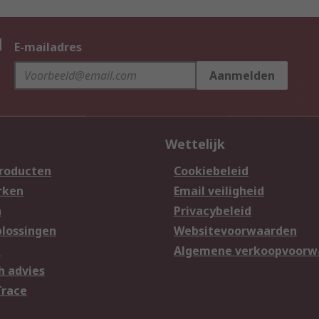
n
E-mailadres
Aanmelden
Wettelijk
producten
Cookiebeleid
rken
Email veiligheid
n
Privacybeleid
lossingen
Websitevoorwaarden
n
Algemene verkoopvoorw
h advies
Trace