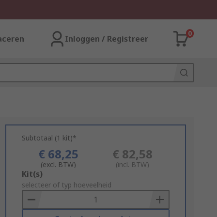
0
aceren
Inloggen / Registreer
Subtotaal (1 kit)*
€ 68,25
€ 82,58
(excl. BTW)
(incl. BTW)
Add
Kit(s)
to
selecteer of typ hoeveelheid
Basket