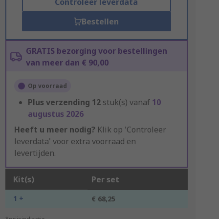
Controleer leverdata
Bestellen
GRATIS bezorging voor bestellingen
van meer dan € 90,00
Op voorraad
Plus verzending
12
stuk(s) vanaf
10
augustus 2026
Heeft u meer nodig?
Klik op 'Controleer
leverdata' voor extra voorraad en
levertijden.
Kit(s)
Per set
1 +
€ 68,25