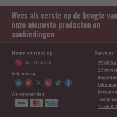
Wees als eerste op de hoogte va
onze nieuwste producten en
aanbiedingen
Neem contact op
Services
023 51 66 555
750.000 
2.500 me
Volg ons op
Bestelle
Inkoopop
Retoure
We aanvaarden
Technisc
Track & 