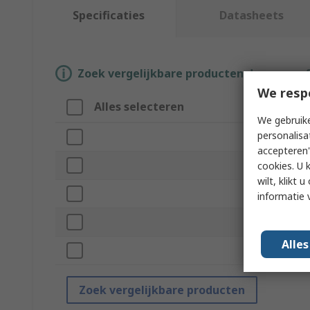
Specificaties
Datasheets
Zoek vergelijkbare producten door een o
We resp
Alles selecteren
Attribuut
We gebruike
personalisa
Merk
accepteren"
Product Type
cookies. U 
wilt, klikt
Kit Contents
informatie 
Kit Type
Alle
Standards/App
Zoek vergelijkbare producten