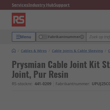
Services
Industry Hub
Support
Menu
Fabrikantnummer
/
Cables & Wires
/
Cable Joints & Cable Sleeving
/
C
Prysmian Cable Joint Kit S
Joint, Pur Resin
RS-stocknr.
:
441-0209
Fabrikantnummer
:
UPUJ25C