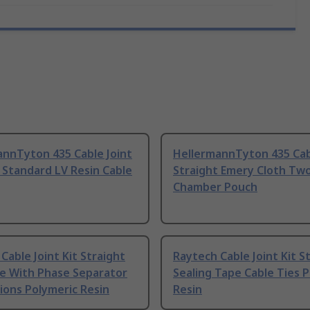
annTyton 435 Cable Joint
HellermannTyton 435 Cab
 Standard LV Resin Cable
Straight Emery Cloth Tw
Chamber Pouch
Cable Joint Kit Straight
Raytech Cable Joint Kit S
re With Phase Separator
Sealing Tape Cable Ties 
ions Polymeric Resin
Resin