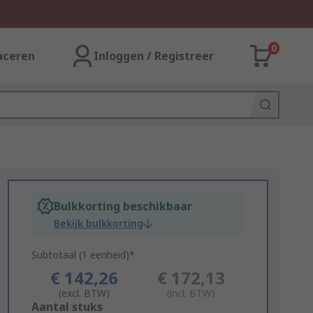
0
aceren
Inloggen / Registreer
Bulkkorting beschikbaar
Bekijk bulkkorting
Subtotaal (1 eenheid)*
€ 142,26
€ 172,13
(excl. BTW)
(incl. BTW)
Add
Aantal stuks