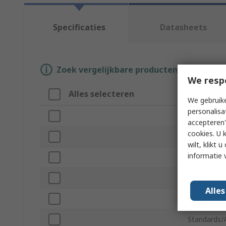
Specificaties
Datasheets
Zoek vergelijkbare producten door een o
We resp
Alles selecteren
Attribuu
We gebruike
personalisa
Merk
accepteren"
cookies. U 
Product Ty
wilt, klikt
informatie 
Kit Conten
Series
Alle
Kit Type
Standards/