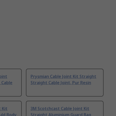
oint
Prysmian Cable Joint Kit Straight
 Cable
Straight Cable Joint, Pur Resin
 Kit
3M Scotchcast Cable Joint Kit
uld Body
Straight Aluminium Guard Bag