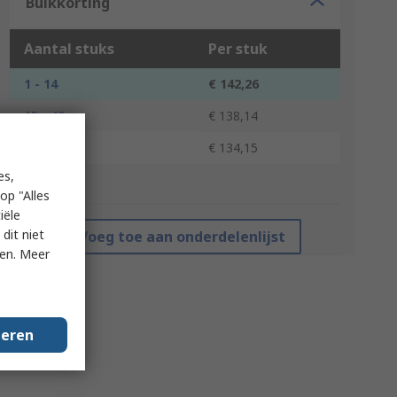
Bulkkorting
Aantal stuks
Per stuk
1 - 14
€ 142,26
15 - 49
€ 138,14
50 +
€ 134,15
es,
*prijsindicatie
op "Alles
iële
dit niet
Voeg toe aan onderdelenlijst
ken. Meer
geren