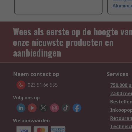
Alumini
Wees als eerste op de hoogte va
onze nieuwste producten en
aanbiedingen
Neem contact op
Services
023 51 66 555
750.000 
2.500 me
Volg ons op
Bestelle
Inkoopop
Retoure
We aanvaarden
Technisc