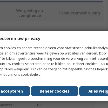
Wetgeving en
Productomschrijving
compliance
f meer kenmerken te selecteren.
ecteren uw privacy
t
Waarde
n cookies en andere technologieën voor statistische gebruiksanalys
tie en om advertenties weer te geven op websites van derden. Door 
3M
 te klikken, geeft u toestemming voor de verwerking van niet-essent
kunt uw cookies selecteren door te klikken op "Beheer cookies". Als u 
pe
Cable Joint Kit
 u op "Alles weigeren". Dit kan de toegang tot bepaalde functies beper
vindt u in
ons cookiebeleid
ts
Economy LV Cable Joint
LVI-1/x
s accepteren
Beheer cookies
Alles wei
Straight
Approvals
No