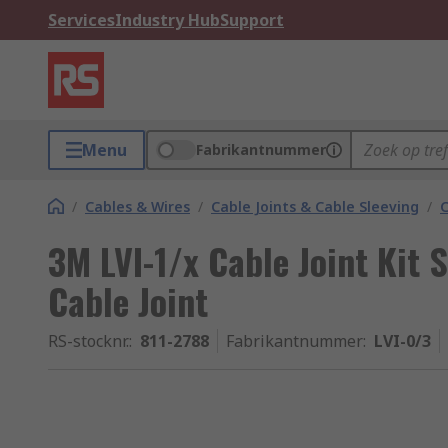
Services
Industry Hub
Support
Menu
Fabrikantnummer
/
Cables & Wires
/
Cable Joints & Cable Sleeving
/
C
3M LVI-1/x Cable Joint Kit
Cable Joint
RS-stocknr.
:
811-2788
Fabrikantnummer
:
LVI-0/3