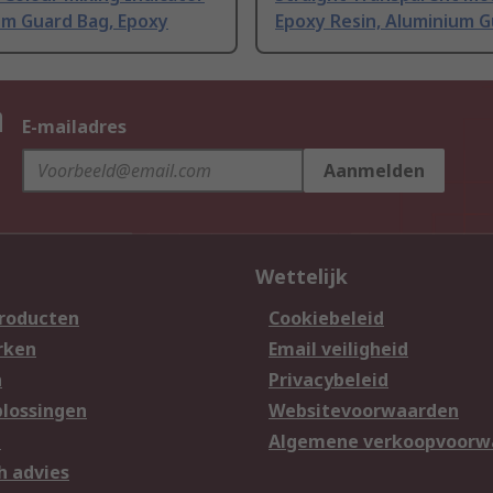
um Guard Bag, Epoxy
Epoxy Resin, Aluminium 
n
E-mailadres
Aanmelden
Wettelijk
producten
Cookiebeleid
rken
Email veiligheid
n
Privacybeleid
lossingen
Websitevoorwaarden
n
Algemene verkoopvoorw
h advies