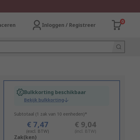
0
aceren
Inloggen / Registreer
Bulkkorting beschikbaar
Bekijk bulkkorting
Subtotaal (1 zak van 10 eenheden)*
€ 7,47
€ 9,04
(excl. BTW)
(incl. BTW)
Add
Zak(ken)