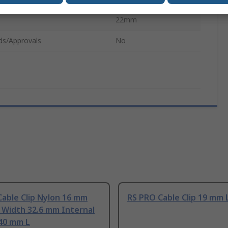
22mm
ds/Approvals
No
able Clip Nylon 16 mm
RS PRO Cable Clip 19 mm 
 Width 32.6 mm Internal
 40 mm L