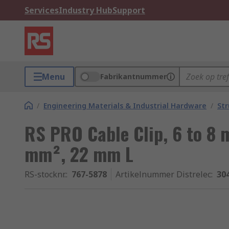
Services
Industry Hub
Support
Menu
Fabrikantnummer
/
Engineering Materials & Industrial Hardware
/
Str
RS PRO Cable Clip, 6 to 8
mm², 22 mm L
RS-stocknr.
:
767-5878
Artikelnummer Distrelec
:
30