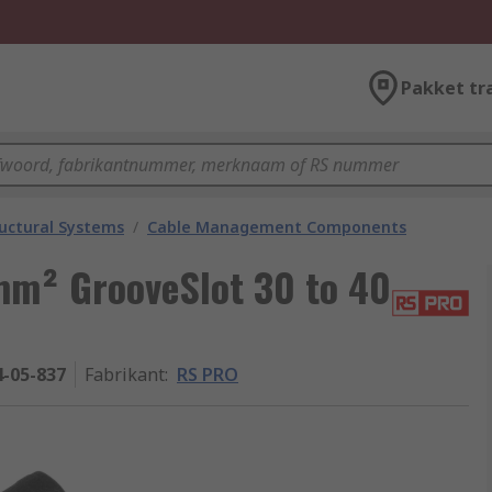
Pakket tr
uctural Systems
/
Cable Management Components
 mm² GrooveSlot 30 to 40
4-05-837
Fabrikant
:
RS PRO