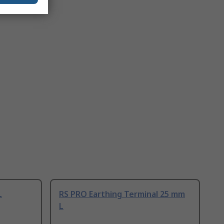
L
RS PRO Earthing Terminal 25 mm
L