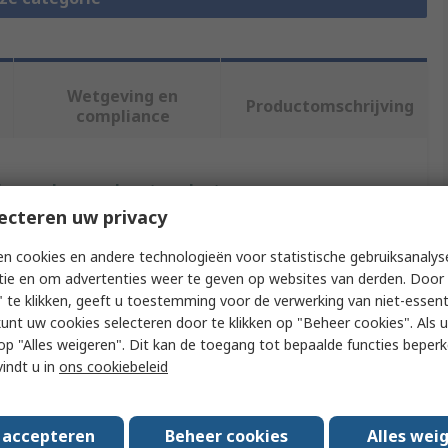
Wetgeving en
Productomschrijving
compliance
f meer kenmerken te selecteren.
ecteren uw privacy
uut
Waarde
n cookies en andere technologieën voor statistische gebruiksanalys
tie en om advertenties weer te geven op websites van derden. Door 
RS PRO
 te klikken, geeft u toestemming voor de verwerking van niet-essent
kunt uw cookies selecteren door te klikken op "Beheer cookies". Als u 
 Type
Cable Clip
 u op "Alles weigeren". Dit kan de toegang tot bepaalde functies beper
 System
40
vindt u in
ons cookiebeleid
le Strut Profile
30 to 40 mm²
s accepteren
Beheer cookies
Alles wei
ble Groove Size
6 to 8 mm²