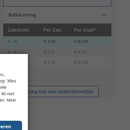
Bulkkorting
Zak(ken)
Per Zak
Per stuk*
1 - 4
€ 7,47
€ 0,747
5 - 9
€ 7,31
€ 0,731
10 +
€ 7,16
€ 0,716
es,
*prijsindicatie
op "Alles
iële
Voeg toe aan onderdelenlijst
dit niet
ken. Meer
geren