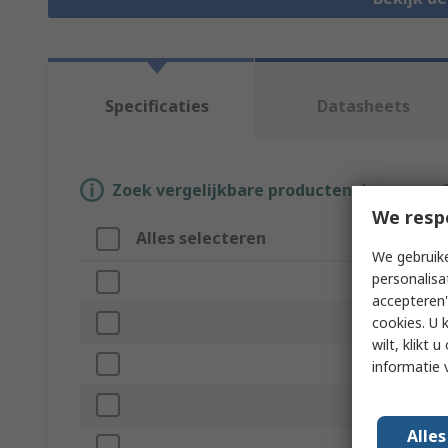
Specificaties
Datasheets
Zoek vergelijkbare producten door een o
We resp
Alles selecteren
Attrib
We gebruike
personalisa
Merk
accepteren"
cookies. U 
Product
wilt, klikt
Product
informatie 
Compatib
Alle
Compati