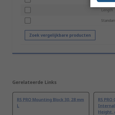
Length
Standar
Zoek vergelijkbare producten
Gerelateerde Links
RS PRO Mounting Block 30, 28 mm
RS PRO C
L
Internal
Height,