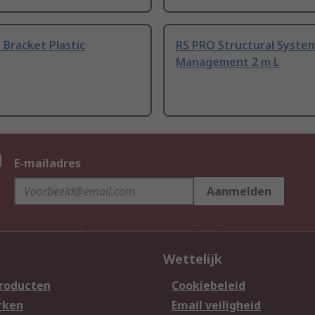
 Bracket Plastic
RS PRO Structural Syste
Management 2 m L
n
E-mailadres
Aanmelden
Wettelijk
producten
Cookiebeleid
rken
Email veiligheid