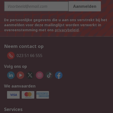
Aanmelden
De persoonlijke gegevens die u aan ons verstrekt bij het
aanmelden voor deze mailinglijst worden verwerkt in
overeenstemming met ons
privacybeleid
.
Neem contact op
023 51 66 555
Volg ons op
We aanvaarden
Services