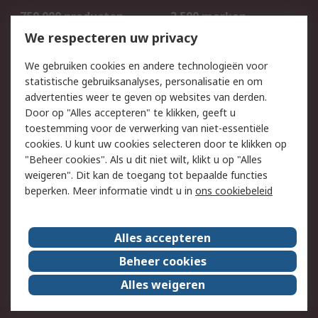
750.000 producten
2.500 merken
Bestellen
Inkoopoplossingen
We respecteren uw privacy
Retouren
Technisch advies
We gebruiken cookies en andere technologieën voor
Track & Trace
statistische gebruiksanalyses, personalisatie en om
advertenties weer te geven op websites van derden.
Wettelijk
Door op "Alles accepteren" te klikken, geeft u
toestemming voor de verwerking van niet-essentiële
Cookiebeleid
Email veiligheid
cookies. U kunt uw cookies selecteren door te klikken op
Privacybeleid
Websitevoorwaarden
"Beheer cookies". Als u dit niet wilt, klikt u op "Alles
weigeren". Dit kan de toegang tot bepaalde functies
Algemene
beperken. Meer informatie vindt u in
ons cookiebeleid
verkoopvoorwaarden
Over RS
Alles accepteren
RS Group
Over ons
Beheer cookies
RS wereldwijd
Werken bij RS
Alles weigeren
ESG