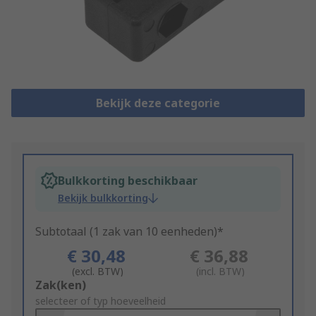
Bekijk deze categorie
Bulkkorting beschikbaar
Bekijk bulkkorting
Subtotaal (1 zak van 10 eenheden)*
€ 30,48
€ 36,88
(excl. BTW)
(incl. BTW)
Add
Zak(ken)
to
selecteer of typ hoeveelheid