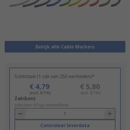
Bekijk alle Cable Markers
Subtotaal (1 zak van 250 eenheden)*
€ 4,79
€ 5,80
(excl. BTW)
(incl. BTW)
Add
Zak(ken)
to
selecteer of typ hoeveelheid
Basket
Controleer leverdata