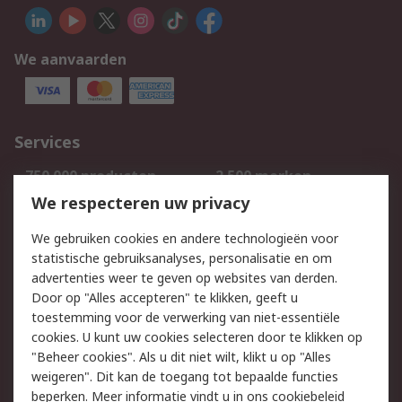
We aanvaarden
Services
750.000 producten
2.500 merken
Bestellen
Inkoopoplossingen
We respecteren uw privacy
Retouren
Technisch advies
We gebruiken cookies en andere technologieën voor
Track & Trace
statistische gebruiksanalyses, personalisatie en om
advertenties weer te geven op websites van derden.
Wettelijk
Door op "Alles accepteren" te klikken, geeft u
toestemming voor de verwerking van niet-essentiële
Cookiebeleid
Email veiligheid
cookies. U kunt uw cookies selecteren door te klikken op
Privacybeleid
Websitevoorwaarden
"Beheer cookies". Als u dit niet wilt, klikt u op "Alles
weigeren". Dit kan de toegang tot bepaalde functies
Algemene
beperken. Meer informatie vindt u in
ons cookiebeleid