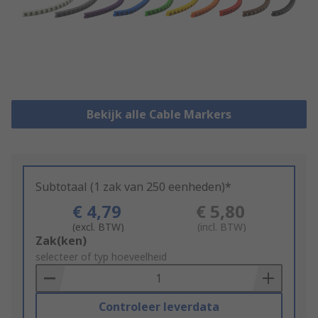
Bekijk alle Cable Markers
Subtotaal (1 zak van 250 eenheden)*
€ 4,79
€ 5,80
(excl. BTW)
(incl. BTW)
Add
Zak(ken)
to
selecteer of typ hoeveelheid
Basket
Controleer leverdata