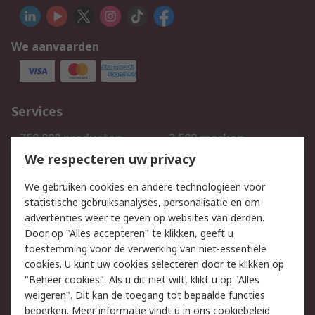
We aanvaarden
Services
750.000 producten
2.500 merken
Bestellen
Inkoopoplossingen
We respecteren uw privacy
Retouren
Technisch advies
We gebruiken cookies en andere technologieën voor
Track & Trace
statistische gebruiksanalyses, personalisatie en om
advertenties weer te geven op websites van derden.
Wettelijk
Door op "Alles accepteren" te klikken, geeft u
toestemming voor de verwerking van niet-essentiële
Cookiebeleid
Email veiligheid
cookies. U kunt uw cookies selecteren door te klikken op
Privacybeleid
Websitevoorwaarden
"Beheer cookies". Als u dit niet wilt, klikt u op "Alles
weigeren". Dit kan de toegang tot bepaalde functies
Algemene
beperken. Meer informatie vindt u in
ons cookiebeleid