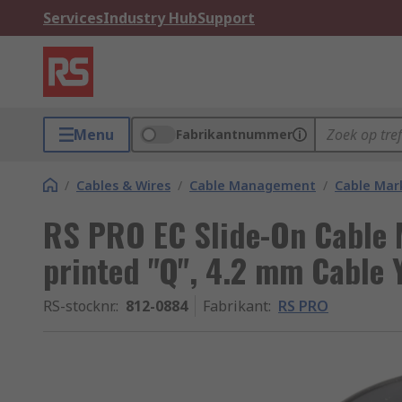
Services
Industry Hub
Support
Menu
Fabrikantnummer
/
Cables & Wires
/
Cable Management
/
Cable Mar
RS PRO EC Slide-On Cable M
printed "Q", 4.2 mm Cable 
RS-stocknr.
:
812-0884
Fabrikant
:
RS PRO