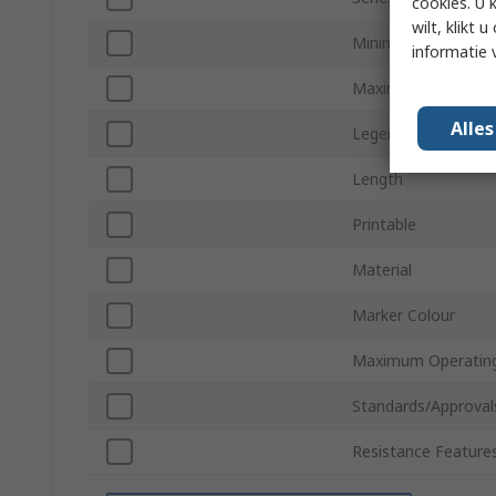
cookies. U 
wilt, klikt
Minimum Cable Dia
informatie 
Maximum Cable Di
Alle
Legend Colour
Length
Printable
Material
Marker Colour
Maximum Operatin
Standards/Approval
Resistance Feature