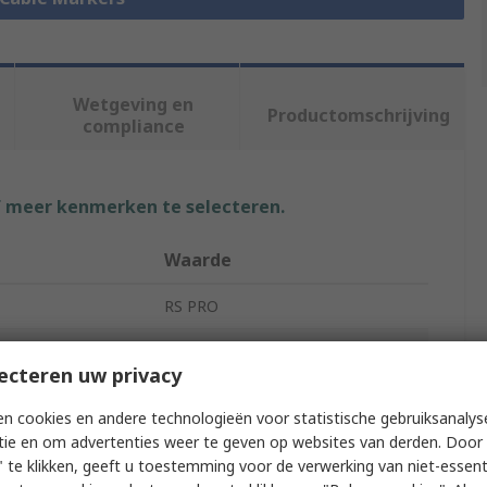
Wetgeving en
Productomschrijving
compliance
f meer kenmerken te selecteren.
Waarde
RS PRO
Slide-On
ecteren uw privacy
Cable Marker
n cookies en andere technologieën voor statistische gebruiksanalys
Q
tie en om advertenties weer te geven op websites van derden. Door 
 te klikken, geeft u toestemming voor de verwerking van niet-essent
EC