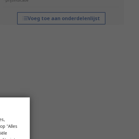
*prijsindicatie
Voeg toe aan onderdelenlijst
es,
op "Alles
iële