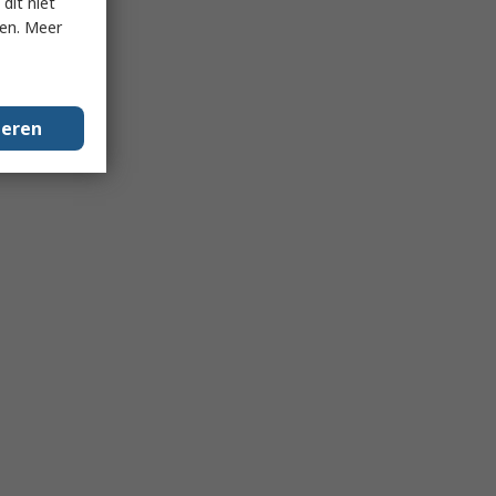
dit niet
ken. Meer
geren