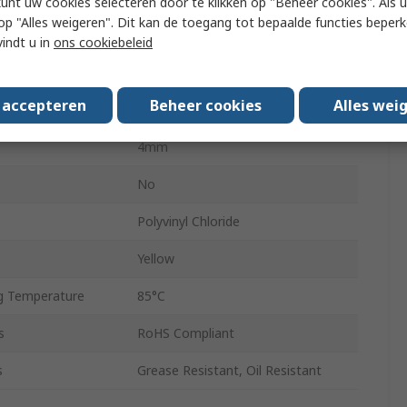
kunt uw cookies selecteren door te klikken op "Beheer cookies". Als u 
 u op "Alles weigeren". Dit kan de toegang tot bepaalde functies beper
meter
3mm
vindt u in
ons cookiebeleid
ameter
4.2mm
s accepteren
Beheer cookies
Alles wei
Black
4mm
No
Polyvinyl Chloride
Yellow
g Temperature
85°C
s
RoHS Compliant
s
Grease Resistant, Oil Resistant