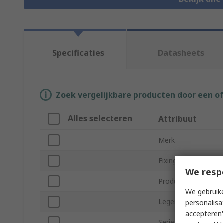
Specificaties
Datasheets
Zoek vergelijkbare producten door een o
Alles selecteren
Attribuut
Merk
Fixing Method
We resp
Product Type
We gebruike
Legend
personalisa
accepteren"
Series