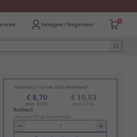
0
aceren
Inloggen / Registreer
Subtotaal (1 rol van 1000 eenheden)*
€ 8,70
€ 10,53
(excl. BTW)
(incl. BTW)
Add
Rol(len)
to
selecteer of typ hoeveelheid
Basket