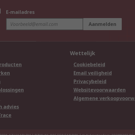
n
E-mailadres
Aanmelden
Wettelijk
producten
Cookiebeleid
rken
Email veiligheid
n
Privacybeleid
lossingen
Websitevoorwaarden
n
Algemene verkoopvoorw
h advies
Trace