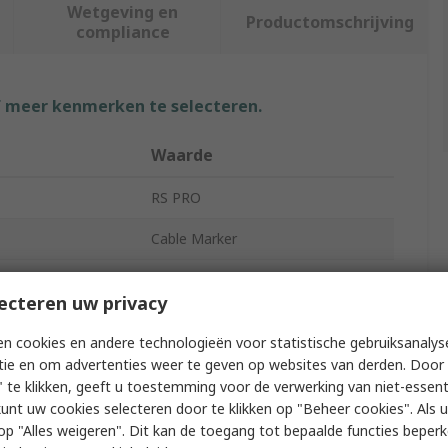
Wetgeving en
Productomschrijving
compliance
f meer kenmerken te selecteren.
Waarde
RS PRO
Cable Marker
Slide-On
ecteren uw privacy
Earth
n cookies en andere technologieën voor statistische gebruiksanalys
EC
tie en om advertenties weer te geven op websites van derden. Door 
 te klikken, geeft u toestemming voor de verwerking van niet-essent
meter
3mm
kunt uw cookies selecteren door te klikken op "Beheer cookies". Als u 
 u op "Alles weigeren". Dit kan de toegang tot bepaalde functies beper
ameter
4.2mm