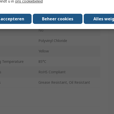
vindt u in
ons cookiebeleid
Black
s accepteren
Beheer cookies
Alles wei
4mm
No
Polyvinyl Chloride
Yellow
g Temperature
85°C
s
RoHS Compliant
s
Grease Resistant, Oil Resistant