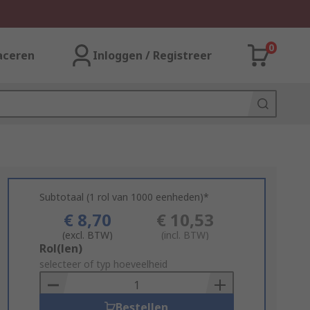
0
aceren
Inloggen / Registreer
Subtotaal (1 rol van 1000 eenheden)*
€ 8,70
€ 10,53
(excl. BTW)
(incl. BTW)
Add
Rol(len)
to
selecteer of typ hoeveelheid
Basket
Bestellen