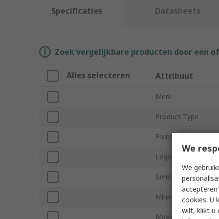
Specificaties
Datasheets
Zoek vergelijkbare producten door een o
Alles selecteren
Attribuut
Merk
Product Type
Fixing Method
We resp
Legend
We gebruike
Series
personalisa
accepteren"
Minimum Cable Dia
cookies. U 
wilt, klikt
Maximum Cable Di