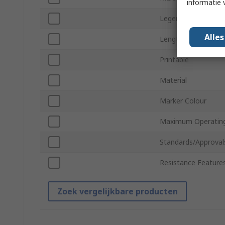
informatie 
Legend Colour
Alle
Length
Printable
Material
Marker Colour
Maximum Operatin
Standards/Approval
Resistance Feature
Zoek vergelijkbare producten