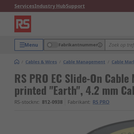
Services
Industry Hub
Support
Menu
Fabrikantnummer
/
Cables & Wires
/
Cable Management
/
Cable Mar
RS PRO EC Slide-On Cable M
printed "Earth", 4.2 mm Ca
RS-stocknr.
:
812-0938
Fabrikant
:
RS PRO