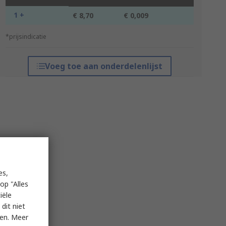
1 +
€ 8,70
€ 0,009
*prijsindicatie
Voeg toe aan onderdelenlijst
es,
op "Alles
iële
dit niet
ken. Meer