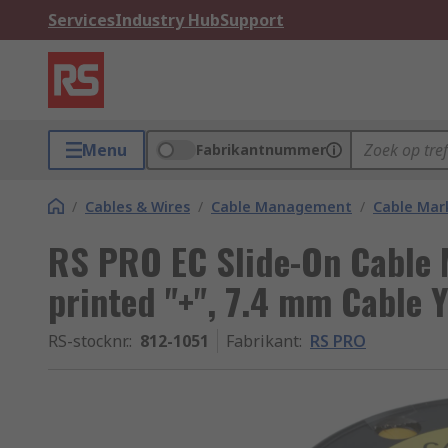
Services
Industry Hub
Support
Menu
Fabrikantnummer
/
Cables & Wires
/
Cable Management
/
Cable Mar
RS PRO EC Slide-On Cable M
printed "+", 7.4 mm Cable 
RS-stocknr.
:
812-1051
Fabrikant
:
RS PRO