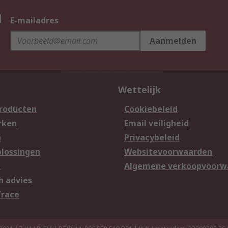
n
E-mailadres
Aanmelden
Wettelijk
producten
Cookiebeleid
rken
Email veiligheid
n
Privacybeleid
lossingen
Websitevoorwaarden
n
Algemene verkoopvoorw
h advies
Trace