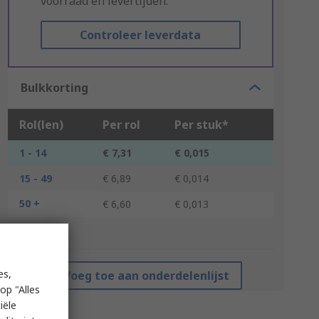
voorraad en levertijden.
Controleer leverdata
Bulkkorting
Rol(len)
Per rol
Per stuk*
1 - 14
€ 7,31
€ 0,015
15 - 49
€ 6,89
€ 0,014
50 +
€ 6,60
€ 0,013
*prijsindicatie
es,
Voeg toe aan onderdelenlijst
op "Alles
iële