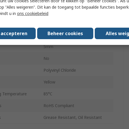
kunt uw cookies selecteren door te klikken op "Beheer cookies". Als u 
 u op "Alles weigeren". Dit kan de toegang tot bepaalde functies beper
meter
3.6mm
vindt u in
ons cookiebeleid
ameter
7.4mm
s accepteren
Beheer cookies
Alles wei
Black
5mm
No
Polyvinyl Chloride
Yellow
g Temperature
85°C
s
RoHS Compliant
s
Grease Resistant, Oil Resistant