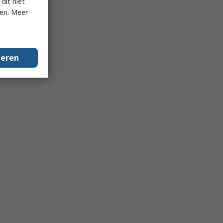
dit niet
ken. Meer
geren