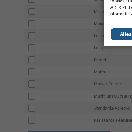
cookies. U 
wilt, klikt
Minimum Cable Dia
informatie 
Maximum Cable Di
Alle
Legend Colour
Length
Printable
Material
Marker Colour
Maximum Operatin
Standards/Approval
Resistance Feature