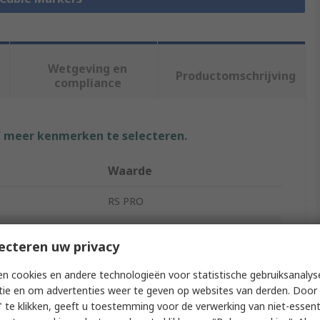
Wetgeving en
Productomschrijving
compliance
f meer kenmerken te selecteren.
Waarde
RS PRO
Slide-On
ecteren uw privacy
Cable Marker
n cookies en andere technologieën voor statistische gebruiksanalys
+
tie en om advertenties weer te geven op websites van derden. Door 
 te klikken, geeft u toestemming voor de verwerking van niet-essent
EC