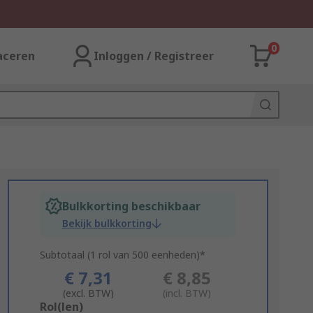
0
aceren
Inloggen / Registreer
Bulkkorting beschikbaar
Bekijk bulkkorting
Subtotaal (1 rol van 500 eenheden)*
€ 7,31
€ 8,85
(excl. BTW)
(incl. BTW)
Add
Rol(len)