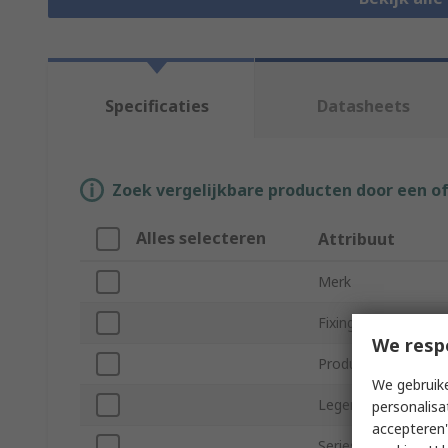
Specificaties
Datasheets
Zoek vergelijkbare producten door een o
Alles selecteren
Attribuut
Merk
Fixing Method
We resp
Product Type
We gebruike
Legend
personalisa
accepteren"
Series