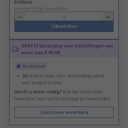
Add
Rol(len)
to
selecteer of typ hoeveelheid
Basket
Bestellen
GRATIS bezorging voor bestellingen van
meer dan € 90,00
Op voorraad
33
stuk(s) klaar voor verzending vanaf
een andere locatie
Heeft u meer nodig?
Klik op 'Controleer
leverdata' voor extra voorraad en levertijden.
Controleer leverdata