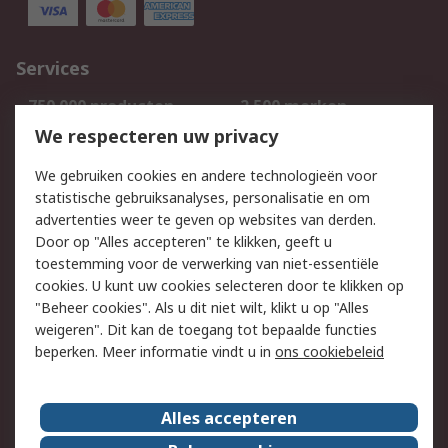
Services
750.000 producten
2.500 merken
Bestellen
Inkoopoplossingen
We respecteren uw privacy
Retouren
Technisch advies
We gebruiken cookies en andere technologieën voor
Track & Trace
statistische gebruiksanalyses, personalisatie en om
advertenties weer te geven op websites van derden.
Wettelijk
Door op "Alles accepteren" te klikken, geeft u
toestemming voor de verwerking van niet-essentiële
Cookiebeleid
Email veiligheid
cookies. U kunt uw cookies selecteren door te klikken op
Privacybeleid
Websitevoorwaarden
"Beheer cookies". Als u dit niet wilt, klikt u op "Alles
weigeren". Dit kan de toegang tot bepaalde functies
Algemene
beperken. Meer informatie vindt u in
ons cookiebeleid
verkoopvoorwaarden
Over RS
Alles accepteren
RS Group
Over ons