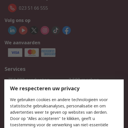
023 51 66 555
Volg ons op
We aanvaarden
Services
750.000 producten
2.500 merken
Bestellen
Inkoopoplossingen
We respecteren uw privacy
Retouren
Technisch advies
We gebruiken cookies en andere technologieën voor
Track & Trace
statistische gebruiksanalyses, personalisatie en om
advertenties weer te geven op websites van derden.
Wettelijk
Door op "Alles accepteren" te klikken, geeft u
toestemming voor de verwerking van niet-essentiële