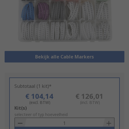
Bekijk alle Cable Markers
Subtotaal (1 kit)*
€ 104,14
€ 126,01
(excl. BTW)
(incl. BTW)
Add
Kit(s)
to
selecteer of typ hoeveelheid
Basket