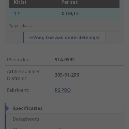
Kit(s)
Per set
1 +
€ 104,14
*prijsindicatie
Voeg toe aan onderdelenlijst
RS-stocknr.
:
914-0592
Artikelnummer
303-91-296
Distrelec
:
Fabrikant
:
RS PRO
Specificaties
Datasheets