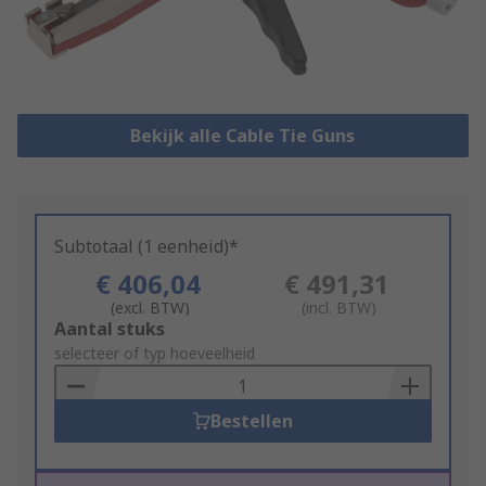
Bekijk alle Cable Tie Guns
Subtotaal (1 eenheid)*
€ 406,04
€ 491,31
(excl. BTW)
(incl. BTW)
Add
Aantal stuks
to
selecteer of typ hoeveelheid
Basket
Bestellen