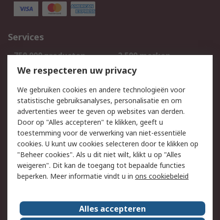
Services
750.000 producten
2.500 merken
Bestellen
Inkoopoplossingen
We respecteren uw privacy
Retouren
Technisch advies
We gebruiken cookies en andere technologieën voor
Track & Trace
statistische gebruiksanalyses, personalisatie en om
advertenties weer te geven op websites van derden.
Wettelijk
Door op "Alles accepteren" te klikken, geeft u
toestemming voor de verwerking van niet-essentiële
Cookiebeleid
Email veiligheid
cookies. U kunt uw cookies selecteren door te klikken op
Privacybeleid
Websitevoorwaarden
"Beheer cookies". Als u dit niet wilt, klikt u op "Alles
weigeren". Dit kan de toegang tot bepaalde functies
Algemene
beperken. Meer informatie vindt u in
ons cookiebeleid
verkoopvoorwaarden
Over RS
Alles accepteren