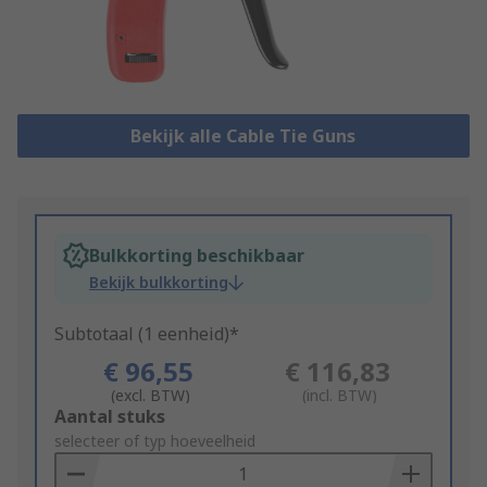
Bekijk alle Cable Tie Guns
Bulkkorting beschikbaar
Bekijk bulkkorting
Subtotaal (1 eenheid)*
€ 96,55
€ 116,83
(excl. BTW)
(incl. BTW)
Add
Aantal stuks
to
selecteer of typ hoeveelheid
Basket