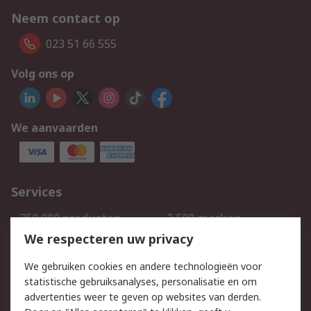
Neem contact op
023 51 66 555
Volg ons op
We aanvaarden
Services
750.000 producten
2.500 merken
Bestellen
Inkoopoplossingen
We respecteren uw privacy
Retouren
Technisch advies
We gebruiken cookies en andere technologieën voor
Track & Trace
statistische gebruiksanalyses, personalisatie en om
advertenties weer te geven op websites van derden.