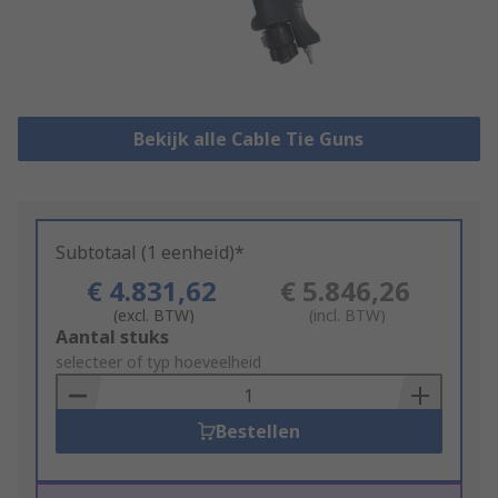
Bekijk alle Cable Tie Guns
Subtotaal (1 eenheid)*
€ 4.831,62
€ 5.846,26
(excl. BTW)
(incl. BTW)
Add
Aantal stuks
to
selecteer of typ hoeveelheid
Basket
Bestellen