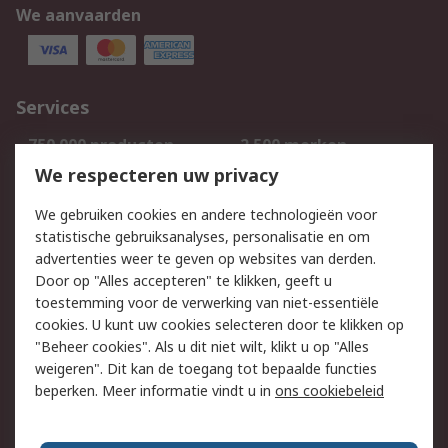
We aanvaarden
Services
750.000 producten
2.500 merken
Bestellen
Inkoopoplossingen
We respecteren uw privacy
Retouren
Technisch advies
We gebruiken cookies en andere technologieën voor
Track & Trace
statistische gebruiksanalyses, personalisatie en om
advertenties weer te geven op websites van derden.
Wettelijk
Door op "Alles accepteren" te klikken, geeft u
toestemming voor de verwerking van niet-essentiële
Cookiebeleid
Email veiligheid
cookies. U kunt uw cookies selecteren door te klikken op
Privacybeleid
Websitevoorwaarden
"Beheer cookies". Als u dit niet wilt, klikt u op "Alles
weigeren". Dit kan de toegang tot bepaalde functies
Algemene
beperken. Meer informatie vindt u in
ons cookiebeleid
verkoopvoorwaarden
Over RS