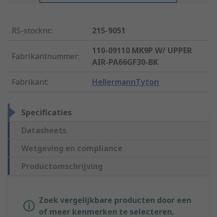
RS-stocknr.
:
215-9051
110-09110 MK9P W/ UPPER
Fabrikantnummer
:
AIR-PA66GF30-BK
Fabrikant
:
HellermannTyton
Specificaties
Datasheets
Wetgeving en compliance
Productomschrijving
Zoek vergelijkbare producten door een
of meer kenmerken te selecteren.