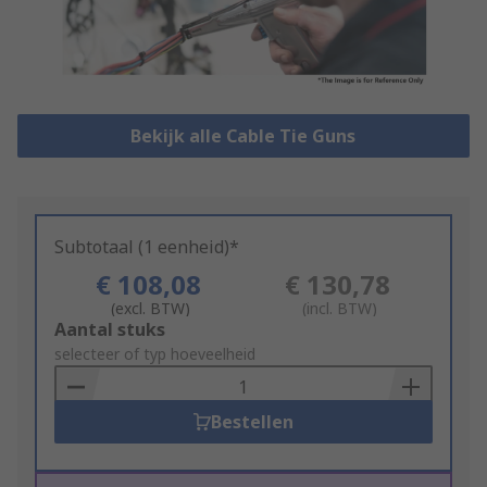
Bekijk alle Cable Tie Guns
Subtotaal (1 eenheid)*
€ 108,08
€ 130,78
(excl. BTW)
(incl. BTW)
Add
Aantal stuks
to
selecteer of typ hoeveelheid
Basket
Bestellen