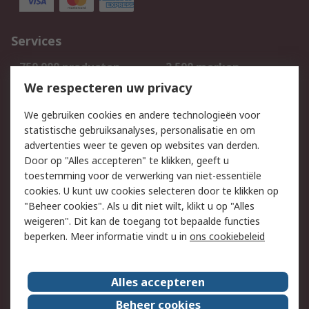
Services
750.000 producten
2.500 merken
Bestellen
Inkoopoplossingen
We respecteren uw privacy
Retouren
Technisch advies
We gebruiken cookies en andere technologieën voor
Track & Trace
statistische gebruiksanalyses, personalisatie en om
advertenties weer te geven op websites van derden.
Wettelijk
Door op "Alles accepteren" te klikken, geeft u
toestemming voor de verwerking van niet-essentiële
Cookiebeleid
Email veiligheid
cookies. U kunt uw cookies selecteren door te klikken op
Privacybeleid
Websitevoorwaarden
"Beheer cookies". Als u dit niet wilt, klikt u op "Alles
weigeren". Dit kan de toegang tot bepaalde functies
Algemene
beperken. Meer informatie vindt u in
ons cookiebeleid
verkoopvoorwaarden
Over RS
Alles accepteren
RS Group
Over ons
Beheer cookies