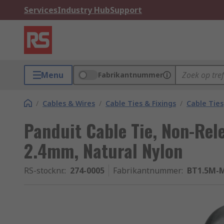
Services
Industry Hub
Support
Menu
Fabrikantnummer
/
Cables & Wires
/
Cable Ties & Fixings
/
Cable Ties
Panduit Cable Tie, Non-Rel
2.4mm, Natural Nylon
RS-stocknr.
:
274-0005
Fabrikantnummer
:
BT1.5M-