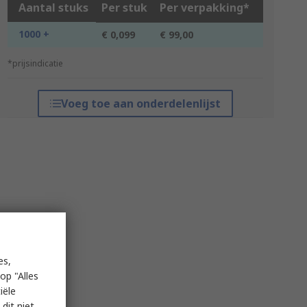
Aantal stuks
Per stuk
Per verpakking*
1000 +
€ 0,099
€ 99,00
*prijsindicatie
Voeg toe aan onderdelenlijst
es,
op "Alles
iële
dit niet