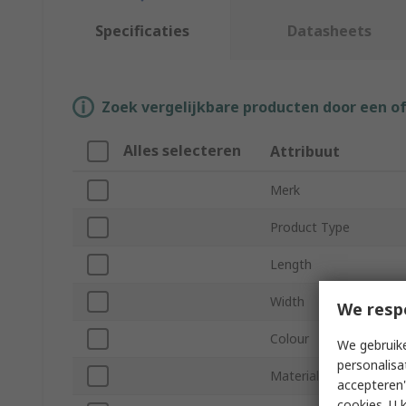
Specificaties
Datasheets
Zoek vergelijkbare producten door een o
Alles selecteren
Attribuut
Merk
Product Type
Length
Width
We resp
Colour
We gebruike
personalisa
Material
accepteren"
cookies. U 