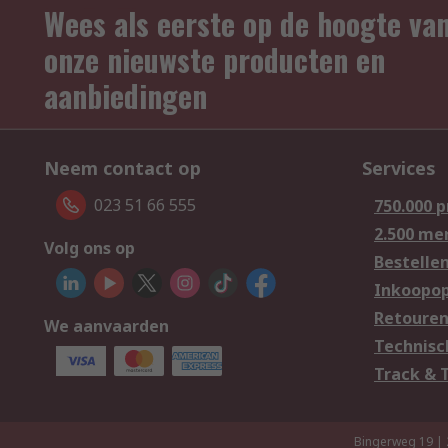
Wees als eerste op de hoogte va
onze nieuwste producten en
aanbiedingen
Neem contact op
Services
023 51 66 555
750.000 
2.500 me
Volg ons op
Bestelle
Inkoopop
Retoure
We aanvaarden
Technisc
Track & 
Bingerweg 19 |