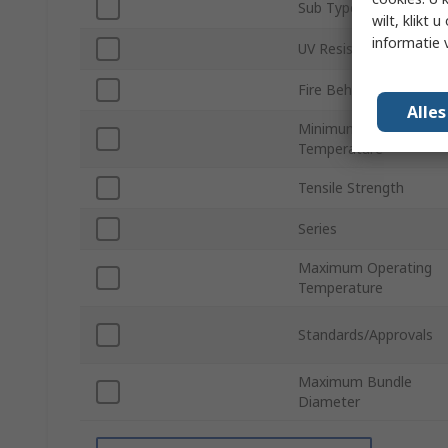
Sub Type
wilt, klikt
informatie 
UV Resistant
Fire Behaviour
Alle
Minimum Operating
Temperature
Tensile Strength
Series
Maximum Operating
Temperature
Standards/Approvals
Maximum Bundle
Diameter