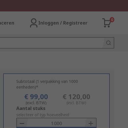
0
aceren
Inloggen / Registreer
Subtotaal (1 verpakking van 1000
eenheden)*
€ 99,00
€ 120,00
(excl. BTW)
(incl. BTW)
Add
Aantal stuks
to
selecteer of typ hoeveelheid
Basket