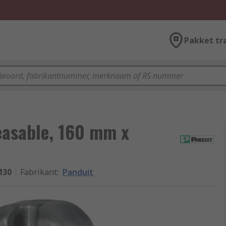
Pakket tr
easable, 160 mm x
M30
Fabrikant
:
Panduit