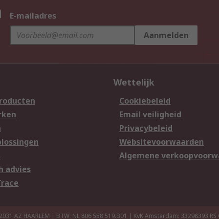
n
E-mailadres
Aanmelden
Wettelijk
producten
Cookiebeleid
rken
Email veiligheid
n
Privacybeleid
lossingen
Websitevoorwaarden
n
Algemene verkoopvoorw
h advies
Trace
 2031 AZ HAARLEM | BTW: NL 806 558 519.B01 | KvK Amsterdam: 33298393
RS 