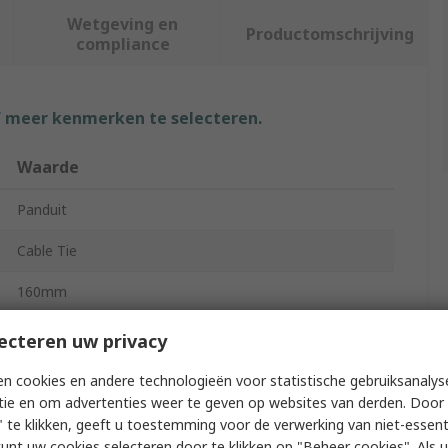
Wetgeving en
Productomschrijving
compliance
f meer kenmerken te selecteren.
Waarde
Panduit
Cable Tie
160mm
2.4mm
ecteren uw privacy
Natural
n cookies en andere technologieën voor statistische gebruiksanalys
tie en om advertenties weer te geven op websites van derden. Door 
Nylon
 te klikken, geeft u toestemming voor de verwerking van niet-essent
kunt uw cookies selecteren door te klikken op "Beheer cookies". Als u 