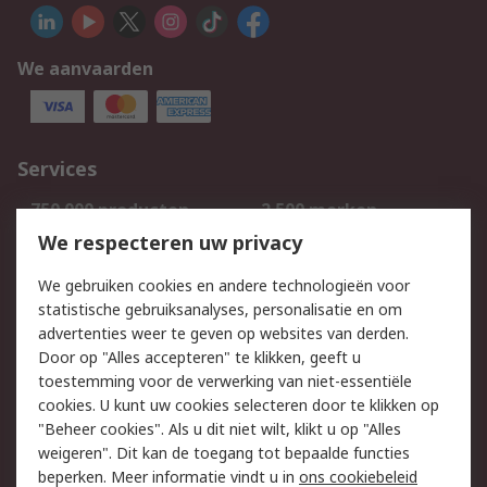
We aanvaarden
Services
750.000 producten
2.500 merken
Bestellen
Inkoopoplossingen
We respecteren uw privacy
Retouren
Technisch advies
We gebruiken cookies en andere technologieën voor
Track & Trace
statistische gebruiksanalyses, personalisatie en om
advertenties weer te geven op websites van derden.
Wettelijk
Door op "Alles accepteren" te klikken, geeft u
toestemming voor de verwerking van niet-essentiële
Cookiebeleid
Email veiligheid
cookies. U kunt uw cookies selecteren door te klikken op
Privacybeleid
Websitevoorwaarden
"Beheer cookies". Als u dit niet wilt, klikt u op "Alles
weigeren". Dit kan de toegang tot bepaalde functies
Algemene
beperken. Meer informatie vindt u in
ons cookiebeleid
verkoopvoorwaarden