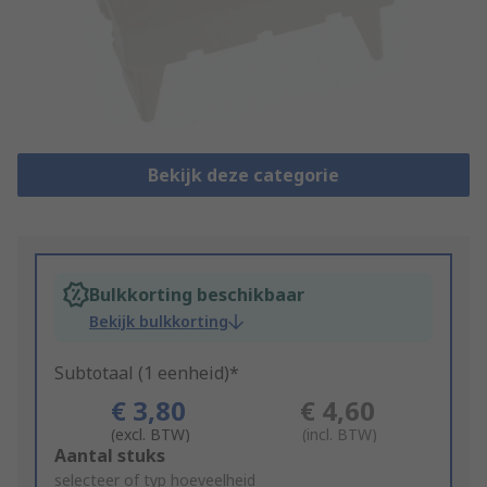
Bekijk deze categorie
Bulkkorting beschikbaar
Bekijk bulkkorting
Subtotaal (1 eenheid)*
€ 3,80
€ 4,60
(excl. BTW)
(incl. BTW)
Add
Aantal stuks
to
selecteer of typ hoeveelheid