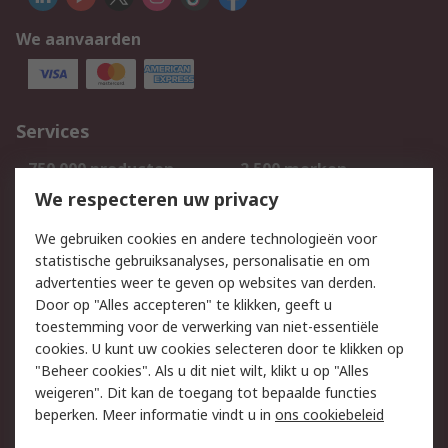
We aanvaarden
Services
750.000 producten
2.500 merken
Bestellen
Inkoopoplossingen
We respecteren uw privacy
Retouren
Technisch advies
We gebruiken cookies en andere technologieën voor
Track & Trace
statistische gebruiksanalyses, personalisatie en om
advertenties weer te geven op websites van derden.
Wettelijk
Door op "Alles accepteren" te klikken, geeft u
toestemming voor de verwerking van niet-essentiële
Cookiebeleid
Email veiligheid
cookies. U kunt uw cookies selecteren door te klikken op
Privacybeleid
Websitevoorwaarden
"Beheer cookies". Als u dit niet wilt, klikt u op "Alles
weigeren". Dit kan de toegang tot bepaalde functies
Algemene
beperken. Meer informatie vindt u in
ons cookiebeleid
verkoopvoorwaarden