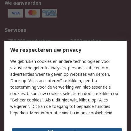
We aanvaarden
Services
750.000 producten
2.500 merken
Bestellen
Inkoopoplossingen
We respecteren uw privacy
Retouren
Technisch advies
We gebruiken cookies en andere technologieën voor
Track & Trace
statistische gebruiksanalyses, personalisatie en om
advertenties weer te geven op websites van derden.
Wettelijk
Door op "Alles accepteren" te klikken, geeft u
toestemming voor de verwerking van niet-essentiële
Cookiebeleid
Email veiligheid
cookies. U kunt uw cookies selecteren door te klikken op
Privacybeleid
Websitevoorwaarden
"Beheer cookies". Als u dit niet wilt, klikt u op "Alles
weigeren". Dit kan de toegang tot bepaalde functies
Algemene
beperken. Meer informatie vindt u in
ons cookiebeleid
verkoopvoorwaarden
Over RS