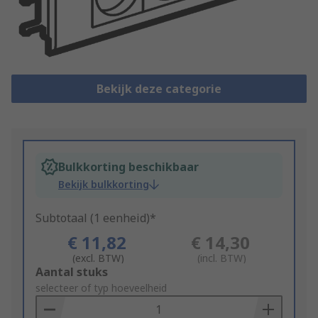
Bekijk deze categorie
Bulkkorting beschikbaar
Bekijk bulkkorting
Subtotaal (1 eenheid)*
€ 11,82
€ 14,30
(excl. BTW)
(incl. BTW)
Add
Aantal stuks
to
selecteer of typ hoeveelheid
Basket