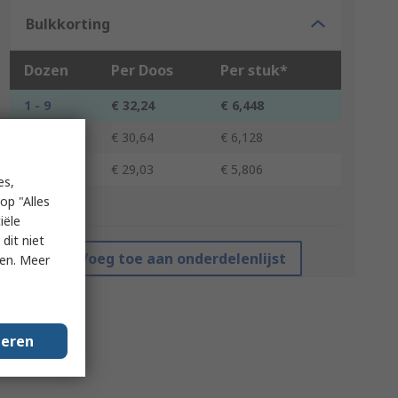
Bulkkorting
Dozen
Per Doos
Per stuk*
1 - 9
€ 32,24
€ 6,448
10 - 49
€ 30,64
€ 6,128
50 +
€ 29,03
€ 5,806
es,
op "Alles
*prijsindicatie
iële
dit niet
Voeg toe aan onderdelenlijst
ken. Meer
geren