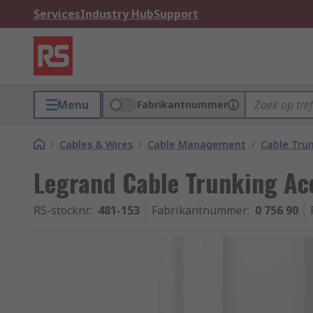
Services
Industry Hub
Support
Menu
Fabrikantnummer
/
Cables & Wires
/
Cable Management
/
Cable Trun
Legrand Cable Trunking A
RS-stocknr.
:
481-153
Fabrikantnummer
:
0 756 90