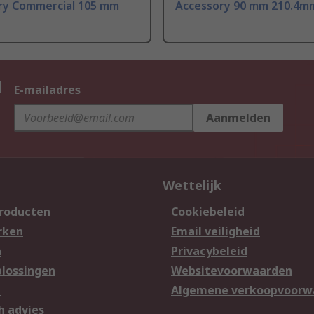
ry Commercial 105 mm
Accessory 90 mm 210.4m
n
E-mailadres
Aanmelden
Wettelijk
producten
Cookiebeleid
rken
Email veiligheid
n
Privacybeleid
lossingen
Websitevoorwaarden
n
Algemene verkoopvoorw
h advies