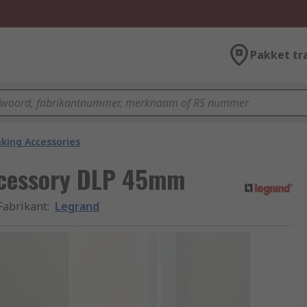
Pakket tr
king Accessories
ccessory DLP 45mm
Fabrikant
:
Legrand