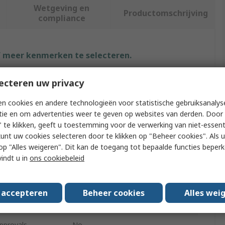
Wetgeving en
Productomschrijving
compliance
f meer kenmerken te selecteren.
Waarde
ecteren uw privacy
Legrand
n cookies en andere technologieën voor statistische gebruiksanalys
tie en om advertenties weer te geven op websites van derden. Door 
e
Cable Trunking Accessory
 te klikken, geeft u toestemming voor de verwerking van niet-essent
kunt uw cookies selecteren door te klikken op "Beheer cookies". Als u 
ype
Snap-On Trunking
 u op "Alles weigeren". Dit kan de toegang tot bepaalde functies beper
vindt u in
ons cookiebeleid
White
DLP
s accepteren
Beheer cookies
Alles wei
45mm
pprovals
No