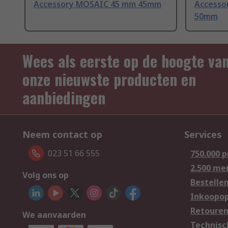
Accessory MOSAIC 45 mm 45mm
Accesso
50mm
Wees als eerste op de hoogte va
onze nieuwste producten en
aanbiedingen
Neem contact op
Services
023 51 66 555
750.000 
2.500 me
Volg ons op
Bestelle
Inkoopop
Retoure
We aanvaarden
Technisc