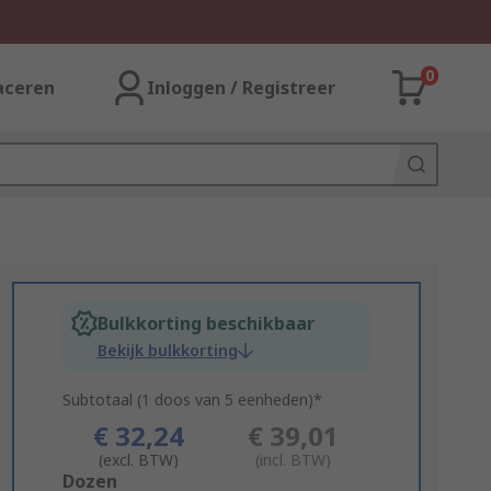
0
aceren
Inloggen / Registreer
Bulkkorting beschikbaar
Bekijk bulkkorting
Subtotaal (1 doos van 5 eenheden)*
€ 32,24
€ 39,01
(excl. BTW)
(incl. BTW)
Add
Dozen