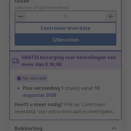
Add
Dozen
to
selecteer of typ hoeveelheid
Basket
Controleer leverdata
Bestellen
GRATIS bezorging voor bestellingen van
meer dan € 90,00
Op voorraad
Plus verzending
1
stuk(s) vanaf
10
augustus 2026
Heeft u meer nodig?
Klik op 'Controleer
leverdata' voor extra voorraad en levertijden.
Bulkkorting