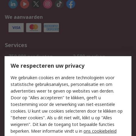
We aanvaarden
Services
750.000 producten
2.500 merken
Bestellen
Inkoopoplossingen
We respecteren uw privacy
Retouren
Technisch advies
We gebruiken cookies en andere technologieën voor
Track & Trace
statistische gebruiksanalyses, personalisatie en om
advertenties weer te geven op websites van derden.
Wettelijk
Door op "Alles accepteren" te klikken, geeft u
toestemming voor de verwerking van niet-essentiële
Cookiebeleid
Email veiligheid
cookies. U kunt uw cookies selecteren door te klikken op
Privacybeleid
Websitevoorwaarden
"Beheer cookies". Als u dit niet wilt, klikt u op "Alles
weigeren". Dit kan de toegang tot bepaalde functies
Algemene
beperken. Meer informatie vindt u in
ons cookiebeleid
verkoopvoorwaarden