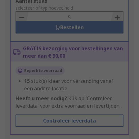
Add
Aantal stuks
to
selecteer of typ hoeveelheid
Basket
Bestellen
GRATIS bezorging voor bestellingen van
meer dan € 90,00
Beperkte voorraad
15
stuk(s) klaar voor verzending vanaf
een andere locatie
Heeft u meer nodig?
Klik op 'Controleer
leverdata' voor extra voorraad en levertijden.
Controleer leverdata