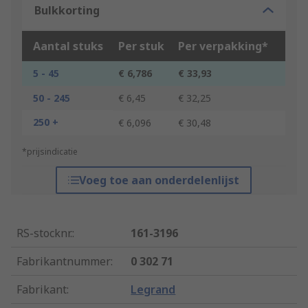
Bulkkorting
Aantal stuks
Per stuk
Per verpakking*
5 - 45
€ 6,786
€ 33,93
50 - 245
€ 6,45
€ 32,25
250 +
€ 6,096
€ 30,48
*prijsindicatie
Voeg toe aan onderdelenlijst
RS-stocknr.
:
161-3196
Fabrikantnummer
:
0 302 71
Fabrikant
:
Legrand