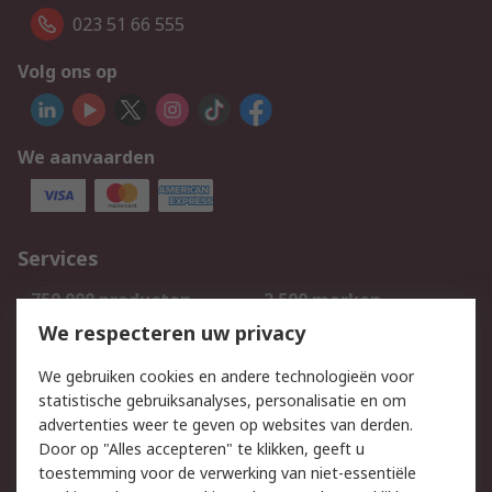
023 51 66 555
Volg ons op
We aanvaarden
Services
750.000 producten
2.500 merken
Bestellen
Inkoopoplossingen
We respecteren uw privacy
Retouren
Technisch advies
We gebruiken cookies en andere technologieën voor
Track & Trace
statistische gebruiksanalyses, personalisatie en om
advertenties weer te geven op websites van derden.
Wettelijk
Door op "Alles accepteren" te klikken, geeft u
toestemming voor de verwerking van niet-essentiële
Cookiebeleid
Email veiligheid