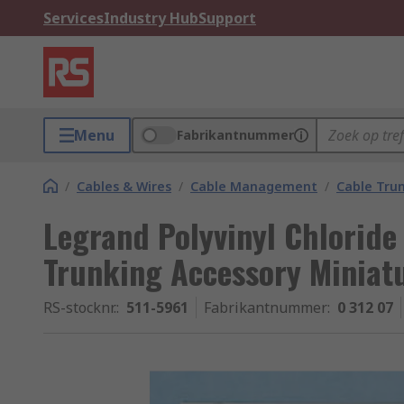
Services
Industry Hub
Support
Menu
Fabrikantnummer
/
Cables & Wires
/
Cable Management
/
Cable Trun
Legrand Polyvinyl Chloride
Trunking Accessory Minia
RS-stocknr.
:
511-5961
Fabrikantnummer
:
0 312 07