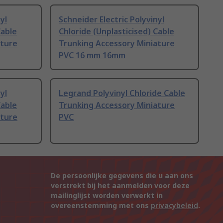
yl
Schneider Electric Polyvinyl
Cable
Chloride (Unplasticised) Cable
ature
Trunking Accessory Miniature
PVC 16 mm 16mm
yl
Legrand Polyvinyl Chloride Cable
Cable
Trunking Accessory Miniature
ature
PVC
De persoonlijke gegevens die u aan ons
verstrekt bij het aanmelden voor deze
mailinglijst worden verwerkt in
overeenstemming met ons
privacybeleid
.