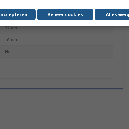
Legrand Lexic Support, ArteorTM Wiring Accessories,
s accepteren
Beheer cookies
Alles wei
Arte or TM Modules
32mm
16mm
No