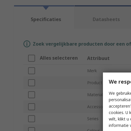
Specificaties
Datasheets
Zoek vergelijkbare producten door een o
Alles selecteren
Attribuut
Merk
We resp
Product Type
We gebruike
Material
personalisa
accepteren"
Accessory Type
cookies. U 
Series
wilt, klikt
informatie 
Colour