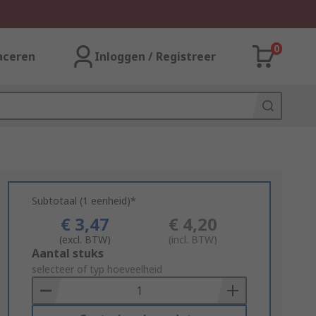
0
aceren
Inloggen / Registreer
Subtotaal (1 eenheid)*
€ 3,47
€ 4,20
(excl. BTW)
(incl. BTW)
Add
Aantal stuks
to
selecteer of typ hoeveelheid
Basket