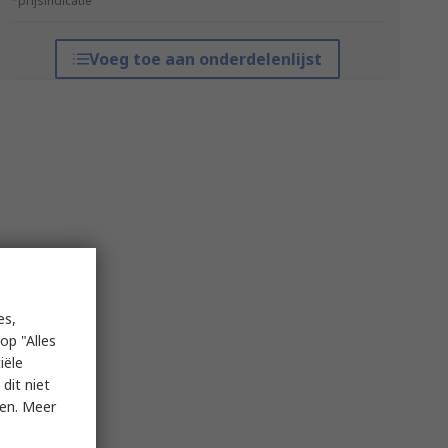
*prijsindicatie
Voeg toe aan onderdelenlijst
es,
op "Alles
iële
dit niet
ken. Meer