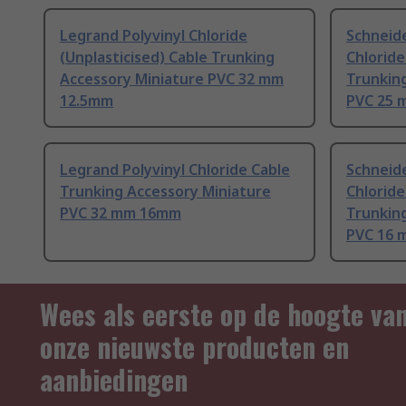
Legrand Polyvinyl Chloride
Schneide
(Unplasticised) Cable Trunking
Chloride
Accessory Miniature PVC 32 mm
Trunkin
12.5mm
PVC 25
Legrand Polyvinyl Chloride Cable
Schneide
Trunking Accessory Miniature
Chloride
PVC 32 mm 16mm
Trunkin
PVC 16
Wees als eerste op de hoogte va
onze nieuwste producten en
aanbiedingen