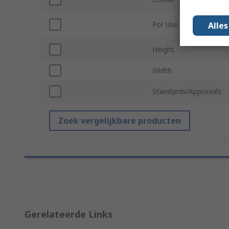
For Use With
Alle
Height
Width
Standards/Approvals
Zoek vergelijkbare producten
Gerelateerde Links