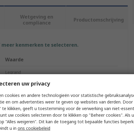
Wetgeving en
Productomschrijving
compliance
f meer kenmerken te selecteren.
Waarde
Legrand
ecteren uw privacy
Cable Trunking Accessory
n cookies en andere technologieën voor statistische gebruiksanalys
Polyvinyl Chloride (Unplasticised)
tie en om advertenties weer te geven op websites van derden. Door 
 te klikken, geeft u toestemming voor de verwerking van niet-essent
Flanged Connector
kunt uw cookies selecteren door te klikken op "Beheer cookies". Als u 
Miniature PVC
 u op "Alles weigeren". Dit kan de toegang tot bepaalde functies beper
vindt u in
ons cookiebeleid
White