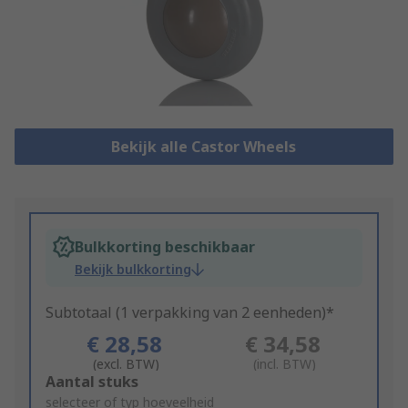
Bekijk alle Castor Wheels
Bulkkorting beschikbaar
Bekijk bulkkorting
Subtotaal (1 verpakking van 2 eenheden)*
€ 28,58
€ 34,58
(excl. BTW)
(incl. BTW)
Add
Aantal stuks
to
selecteer of typ hoeveelheid