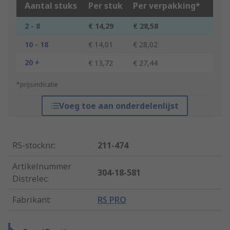
Aantal stuks
Per stuk
Per verpakking*
2 - 8
€ 14,29
€ 28,58
10 - 18
€ 14,01
€ 28,02
20 +
€ 13,72
€ 27,44
*prijsindicatie
Voeg toe aan onderdelenlijst
RS-stocknr.
:
211-474
Artikelnummer
304-18-581
Distrelec
:
Fabrikant
:
RS PRO