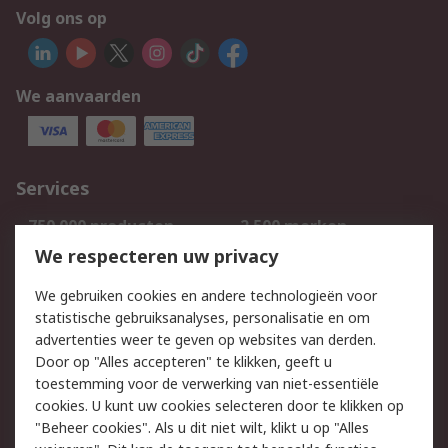
Volg ons op
We aanvaarden
Services
750.000 producten
2.500 merken
Bestellen
Inkoopoplossingen
We respecteren uw privacy
Retouren
Technisch advies
We gebruiken cookies en andere technologieën voor
Track & Trace
statistische gebruiksanalyses, personalisatie en om
advertenties weer te geven op websites van derden.
Wettelijk
Door op "Alles accepteren" te klikken, geeft u
toestemming voor de verwerking van niet-essentiële
Cookiebeleid
Email veiligheid
cookies. U kunt uw cookies selecteren door te klikken op
Privacybeleid
Websitevoorwaarden
"Beheer cookies". Als u dit niet wilt, klikt u op "Alles