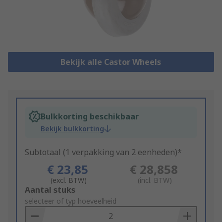
Bekijk alle Castor Wheels
Bulkkorting beschikbaar
Bekijk bulkkorting
Subtotaal (1 verpakking van 2 eenheden)*
€ 23,85
€ 28,858
(excl. BTW)
(incl. BTW)
Add
Aantal stuks
to
selecteer of typ hoeveelheid
Basket