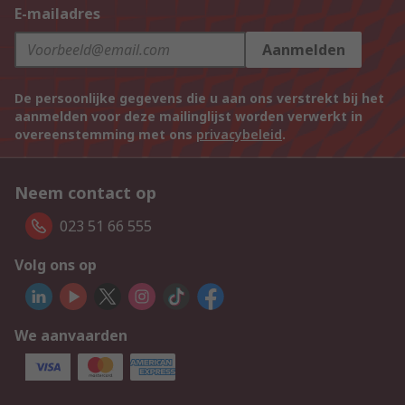
E-mailadres
Aanmelden
De persoonlijke gegevens die u aan ons verstrekt bij het
aanmelden voor deze mailinglijst worden verwerkt in
overeenstemming met ons
privacybeleid
.
Neem contact op
023 51 66 555
Volg ons op
We aanvaarden