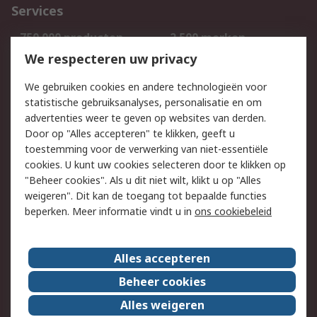
Services
750.000 producten
2.500 merken
Bestellen
Inkoopoplossingen
We respecteren uw privacy
Retouren
Technisch advies
We gebruiken cookies en andere technologieën voor
Track & Trace
statistische gebruiksanalyses, personalisatie en om
advertenties weer te geven op websites van derden.
Wettelijk
Door op "Alles accepteren" te klikken, geeft u
toestemming voor de verwerking van niet-essentiële
Cookiebeleid
Email veiligheid
cookies. U kunt uw cookies selecteren door te klikken op
Privacybeleid
Websitevoorwaarden
"Beheer cookies". Als u dit niet wilt, klikt u op "Alles
weigeren". Dit kan de toegang tot bepaalde functies
Algemene
beperken. Meer informatie vindt u in
ons cookiebeleid
verkoopvoorwaarden
Over RS
Alles accepteren
RS Group
Over ons
Beheer cookies
RS wereldwijd
Werken bij RS
Alles weigeren