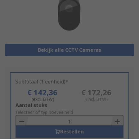
Bekijk alle CCTV Cameras
Subtotaal (1 eenheid)*
€ 142,36
€ 172,26
(excl. BTW)
(incl. BTW)
Add
Aantal stuks
to
selecteer of typ hoeveelheid
Basket
Bestellen