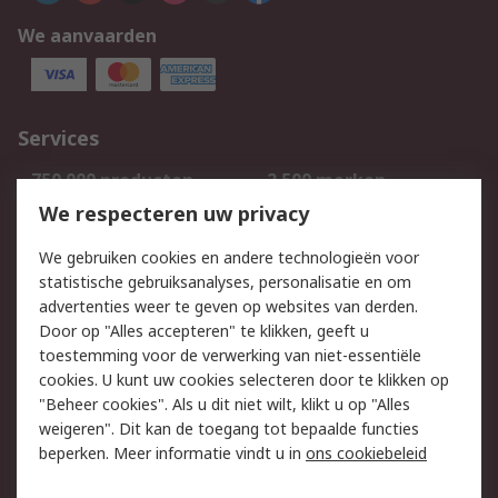
We aanvaarden
Services
750.000 producten
2.500 merken
Bestellen
Inkoopoplossingen
We respecteren uw privacy
Retouren
Technisch advies
We gebruiken cookies en andere technologieën voor
Track & Trace
statistische gebruiksanalyses, personalisatie en om
advertenties weer te geven op websites van derden.
Wettelijk
Door op "Alles accepteren" te klikken, geeft u
toestemming voor de verwerking van niet-essentiële
Cookiebeleid
Email veiligheid
cookies. U kunt uw cookies selecteren door te klikken op
Privacybeleid
Websitevoorwaarden
"Beheer cookies". Als u dit niet wilt, klikt u op "Alles
weigeren". Dit kan de toegang tot bepaalde functies
Algemene
beperken. Meer informatie vindt u in
ons cookiebeleid
verkoopvoorwaarden