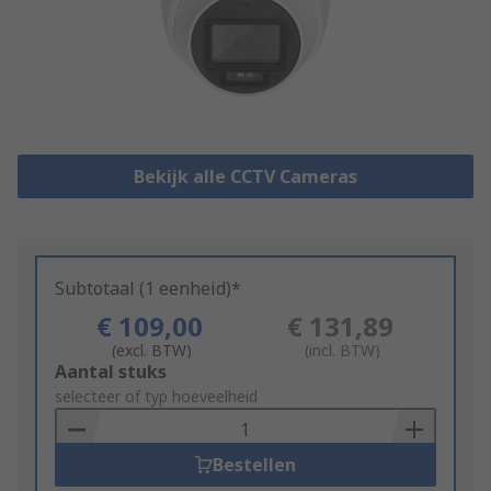
Bekijk alle CCTV Cameras
Subtotaal (1 eenheid)*
€ 109,00
€ 131,89
(excl. BTW)
(incl. BTW)
Add
Aantal stuks
to
selecteer of typ hoeveelheid
Basket
Bestellen