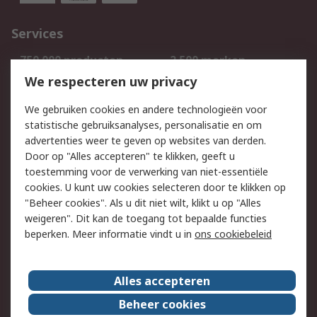
Services
750.000 producten
2.500 merken
Bestellen
Inkoopoplossingen
We respecteren uw privacy
Retouren
Technisch advies
We gebruiken cookies en andere technologieën voor
Track & Trace
statistische gebruiksanalyses, personalisatie en om
advertenties weer te geven op websites van derden.
Wettelijk
Door op "Alles accepteren" te klikken, geeft u
toestemming voor de verwerking van niet-essentiële
Cookiebeleid
Email veiligheid
cookies. U kunt uw cookies selecteren door te klikken op
Privacybeleid
Websitevoorwaarden
"Beheer cookies". Als u dit niet wilt, klikt u op "Alles
weigeren". Dit kan de toegang tot bepaalde functies
Algemene
beperken. Meer informatie vindt u in
ons cookiebeleid
verkoopvoorwaarden
Over RS
Alles accepteren
RS Group
Over ons
Beheer cookies