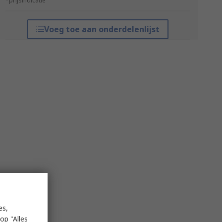
*prijsindicatie
Voeg toe aan onderdelenlijst
es,
op "Alles