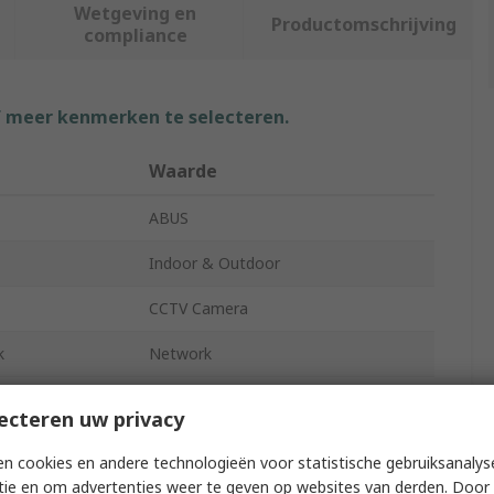
Wetgeving en
Productomschrijving
compliance
f meer kenmerken te selecteren.
Waarde
ABUS
Indoor & Outdoor
CCTV Camera
k
Network
Mini Dome
ecteren uw privacy
ion
1920 x 1080 pixel
n cookies en andere technologieën voor statistische gebruiksanalys
tie en om advertenties weer te geven op websites van derden. Door 
net
Yes