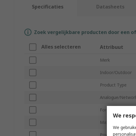
Specificaties
Datasheets
Zoek vergelijkbare producten door een o
Alles selecteren
Attribuut
Merk
Indoor/Outdoor
Product Type
Analogue/Networ
Form Factor
We resp
Maximum Resolut
We gebruike
personalisa
Power Over Ether