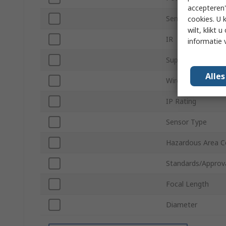
accepteren"
Sensor Size
cookies. U 
wilt, klikt
IR
informatie 
Supply Voltage
Alle
Wireless
IP Rating
Sensor Type
Hazardous Area Ce
Standards/Approv
Focal Length
Diameter