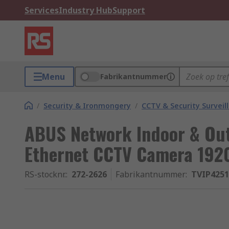
Services
Industry Hub
Support
Menu
Fabrikantnummer
/
Security & Ironmongery
/
CCTV & Security Surveil
ABUS Network Indoor & Out
Ethernet CCTV Camera 1920
RS-stocknr.
:
272-2626
Fabrikantnummer
:
TVIP4251