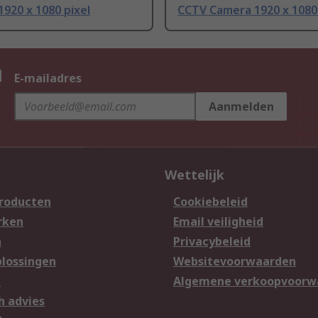
920 x 1080 pixel
CCTV Camera 1920 x 1080 
n
E-mailadres
Aanmelden
Wettelijk
producten
Cookiebeleid
rken
Email veiligheid
n
Privacybeleid
lossingen
Websitevoorwaarden
n
Algemene verkoopvoorw
h advies