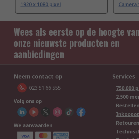
1920 x 1080 pixel
Camera 1
Wees als eerste op de hoogte va
onze nieuwste producten en
aanbiedingen
Neem contact op
Services
023 51 66 555
750.000 
2.500 me
Volg ons op
Bestelle
Inkoopop
Retoure
We aanvaarden
Technisc