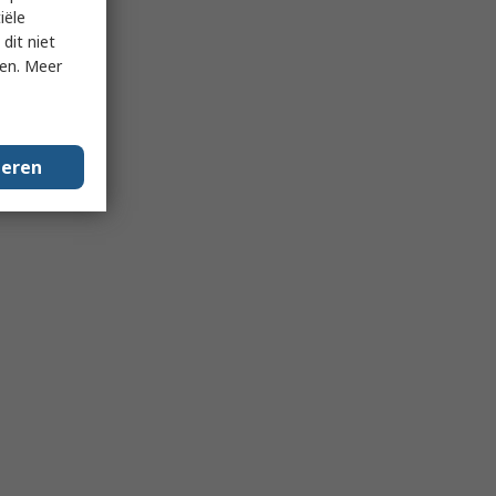
iële
dit niet
ken. Meer
geren