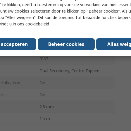
 te klikken, geeft u toestemming voor de verwerking van niet-essent
2.7in
kunt uw cookies selecteren door te klikken op "Beheer cookies". Als u 
 u op "Alles weigeren". Dit kan de toegang tot bepaalde functies beper
Yes
vindt u in
ons cookiebeleid
12V
s accepteren
Beheer cookies
Alles wei
No
IP67
Dual Secondary, Centre Tapped
rtification
No
als
No
2.8 mm
11cm