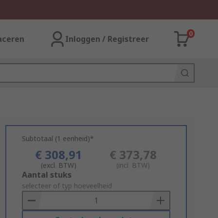
0
aceren
Inloggen / Registreer
Subtotaal (1 eenheid)*
€ 308,91
€ 373,78
(excl. BTW)
(incl. BTW)
Add
Aantal stuks
to
selecteer of typ hoeveelheid
Basket